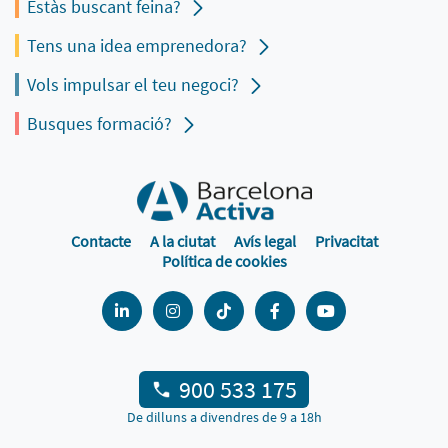
Estàs buscant feina?
Tens una idea emprenedora?
Vols impulsar el teu negoci?
Busques formació?
Contacte
A la ciutat
Avís legal
Privacitat
Política de cookies
900 533 175
De dilluns a divendres de 9 a 18h