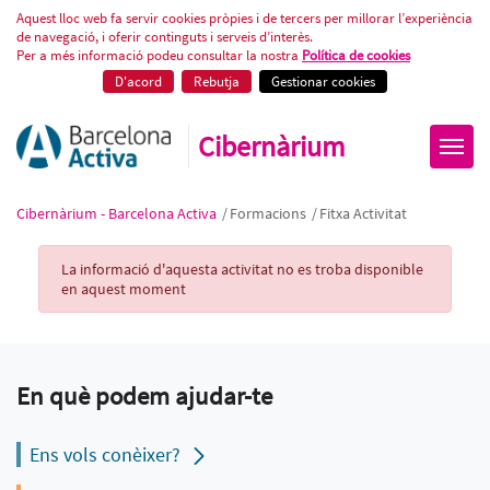
Fitxa Activitat
Aquest lloc web fa servir cookies pròpies i de tercers per millorar l’experiència
de navegació, i oferir continguts i serveis d’interès.
Per a més informació podeu consultar la nostra
Política de cookies
D'acord
Rebutja
Gestionar cookies
Cibernàrium
Cibernàrium - Barcelona Activa
/
Formacions
/
Fitxa Activitat
Activity Record
La informació d'aquesta activitat no es troba disponible
en aquest moment
En què podem ajudar-te
Ens vols conèixer?