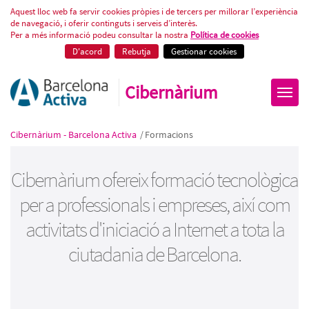
Cursos gratuïts de tecnologia
Aquest lloc web fa servir cookies pròpies i de tercers per millorar l’experiència
de navegació, i oferir continguts i serveis d’interès.
Per a més informació podeu consultar la nostra
Política de cookies
D'acord
Rebutja
Gestionar cookies
Cibernàrium
Cibernàrium - Barcelona Activa
/
Formacions
Cibernàrium ofereix formació tecnològica
per a professionals i empreses, així com
activitats d'iniciació a Internet a tota la
ciutadania de Barcelona.