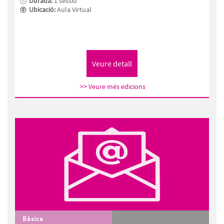
Durada:
1 sessió
Ubicació:
Aula Virtual
>> Veure més edicions
Bàsica