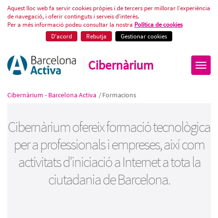
Cursos gratuïts de tecnologia
Aquest lloc web fa servir cookies pròpies i de tercers per millorar l’experiència
de navegació, i oferir continguts i serveis d’interès.
Per a més informació podeu consultar la nostra
Política de cookies
D'acord
Rebutja
Gestionar cookies
Cibernàrium
Cibernàrium - Barcelona Activa
/
Formacions
Cibernàrium ofereix formació tecnològica
per a professionals i empreses, així com
activitats d'iniciació a Internet a tota la
ciutadania de Barcelona.