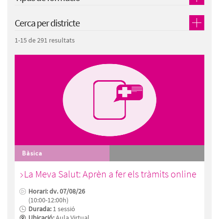
Cerca per districte
1-15 de 291 resultats
Bàsica
La Meva Salut: Aprèn a fer els tràmits online
Horari: dv. 07/08/26
(10:00-12:00h)
Durada:
1 sessió
Ubicació:
Aula Virtual