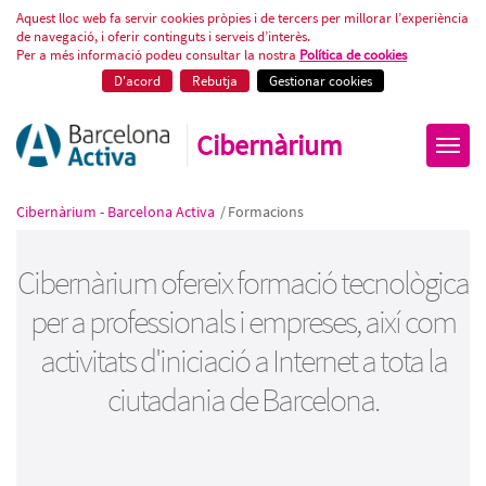
Cursos gratuïts de tecnologia
Aquest lloc web fa servir cookies pròpies i de tercers per millorar l’experiència
de navegació, i oferir continguts i serveis d’interès.
Per a més informació podeu consultar la nostra
Política de cookies
D'acord
Rebutja
Gestionar cookies
Cibernàrium
Cibernàrium - Barcelona Activa
/
Formacions
Cibernàrium ofereix formació tecnològica
per a professionals i empreses, així com
activitats d'iniciació a Internet a tota la
ciutadania de Barcelona.