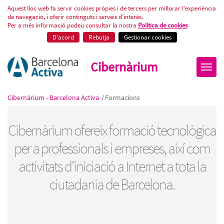
Cursos gratuïts de tecnologia
Aquest lloc web fa servir cookies pròpies i de tercers per millorar l’experiència
de navegació, i oferir continguts i serveis d’interès.
Per a més informació podeu consultar la nostra
Política de cookies
D'acord
Rebutja
Gestionar cookies
Cibernàrium
Cibernàrium - Barcelona Activa
/
Formacions
Cibernàrium ofereix formació tecnològica
per a professionals i empreses, així com
activitats d'iniciació a Internet a tota la
ciutadania de Barcelona.