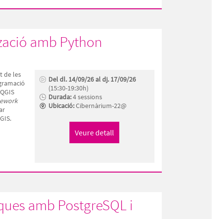
tzació amb Python
t de les
Del dl. 14/09/26 al dj. 17/09/26
ogramació
(15:30-19:30h)
 QGIS
Durada:
4 sessions
ework
Ubicació:
Cibernàrium-22@
ar
GIS.
iques amb PostgreSQL i