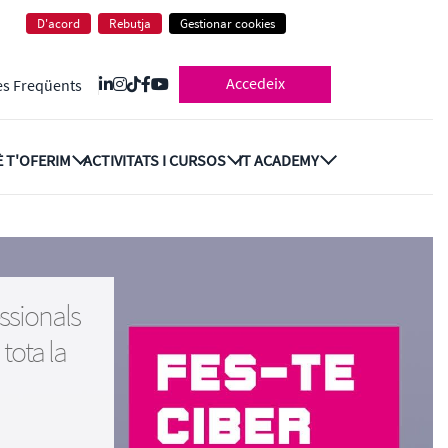
D'acord
Rebutja
Gestionar cookies
Accedeix
es Freqüents
 T'OFERIM
ACTIVITATS I CURSOS
IT ACADEMY
ssionals
 tota la