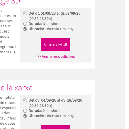
tge 3D
es
Del dt. 01/09/26 al dj. 03/09/26
der és un
(09:30-13:30h)
rça anys
Durada:
3 sessions
ls seus
Ubicació:
Cibernàrium-22@
quest
icials
el
ograma. I
nent (...)
>> Veure més edicions
e la xarxa
 completa
Del dv. 04/09/26 al dv. 18/09/26
 de xarxes
(09:30-13:30h)
 especial
Durada:
2 sessions
lou des
Ubicació:
Cibernàrium-22@
CP/IP fins
 de dades
s ofereix