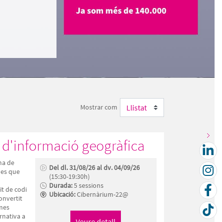
Mostrar com
 d'informació geogràfica
ma de
Del dl. 31/08/26 al dv. 04/09/26
ades que
(15:30-19:30h)
Durada:
5 sessions
ït de codi
Ubicació:
Cibernàrium-22@
onvertit
emes
rnativa a