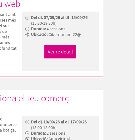
eu web
onant amb
Del dl. 07/09/26 al dt. 15/09/26
coses més
(15:30-19:30h)
l suc.
Durada:
4 sessions
s de
Ubicació:
Cibernàrium-22@
s més
rsones
ofunditat
iona el teu comerç
ç
Del dj. 10/09/26 al dj. 17/09/26
Commerce
(15:00-18:00h)
a botiga,
Durada:
2 sessions
Ubicació:
Aula Virtual