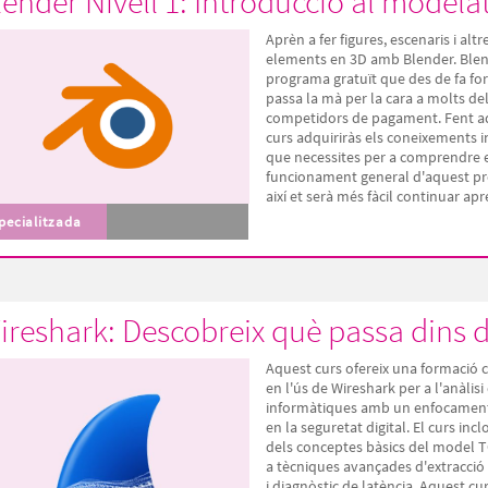
lender Nivell 1: Introducció al modela
Aprèn a fer figures, escenaris i altr
elements en 3D amb Blender. Blen
programa gratuït que des de fa fo
passa la mà per la cara a molts de
competidors de pagament. Fent a
curs adquiriràs els coneixements in
que necessites per a comprendre 
funcionament general d'aquest pr
així et serà més fàcil continuar apre
pecialitzada
ireshark: Descobreix què passa dins d
Aquest curs ofereix una formació
en l'ús de Wireshark per a l'anàlisi
informàtiques amb un enfocament
en la seguretat digital. El curs inc
dels conceptes bàsics del model T
a tècniques avançades d'extracció
i diagnòstic de latència. Aquest cur