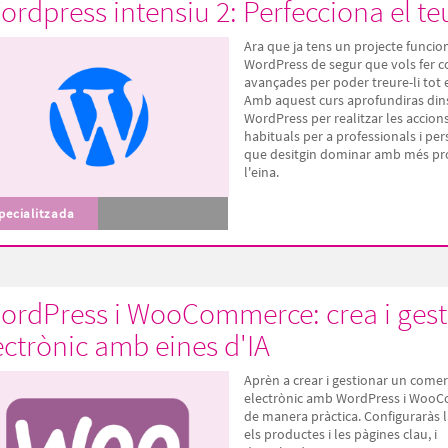
ordpress intensiu 2: Perfecciona el t
Ara que ja tens un projecte funci
WordPress de segur que vols fer 
avançades per poder treure-li tot e
Amb aquest curs aprofundiras din
WordPress per realitzar les accion
habituals per a professionals i pe
que desitgin dominar amb més pr
l'eina.
pecialitzada
ordPress i WooCommerce: crea i gest
ectrònic amb eines d'IA
Aprèn a crear i gestionar un comer
electrònic amb WordPress i Woo
de manera pràctica. Configuraràs l
els productes i les pàgines clau, i