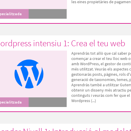
les eines propietàries de pagamen
pecialitzada
ordpress intensiu 1: Crea el teu web
Aprendràs tot allò que cal saber p
començar a crear el teu lloc web o
amb WordPress, el gestor de cont
més utilitzat. Veuràs els aspectes c
gestionaràs posts, pàgines, rols d'
generació de taxonomies, temes, p
Aprendràs també a utilitzar Gute
obtenir un disseny més atractiu pe
continguts i veuràs com fer que el
Wordpress (...)
pecialitzada