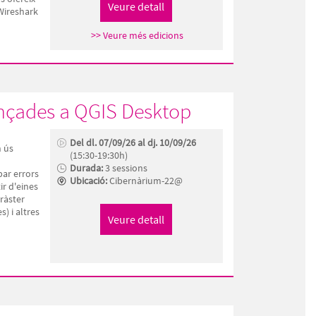
 Wireshark
>> Veure més edicions
vançades a QGIS Desktop
Del dl. 07/09/26 al dj. 10/09/26
n ús
(15:30-19:30h)
Durada:
3 sessions
ar errors
Ubicació:
Cibernàrium-22@
ir d'eines
ràster
s) i altres