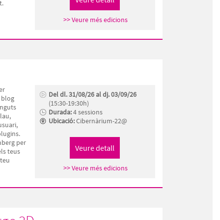
t.
>> Veure més edicions
er
Del dl. 31/08/26 al dj. 03/09/26
 blog
(15:30-19:30h)
inguts
Durada:
4 sessions
lau,
Ubicació:
Cibernàrium-22@
usuari,
lugins.
mberg per
ls teus
 teu
>> Veure més edicions