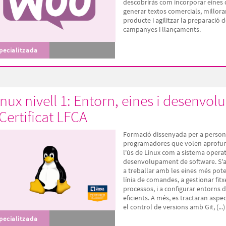
descobriràs com incorporar eines 
generar textos comercials, millorar
producte i agilitzar la preparació 
campanyes i llançaments.
pecialitzada
inux nivell 1: Entorn, eines i desenvo
 Certificat LFCA
Formació dissenyada per a perso
programadores que volen aprofun
l'ús de Linux com a sistema operat
desenvolupament de software. S'
a treballar amb les eines més pote
línia de comandes, a gestionar fitxe
processos, i a configurar entorns d
eficients. A més, es tractaran asp
el control de versions amb Git, (...)
pecialitzada