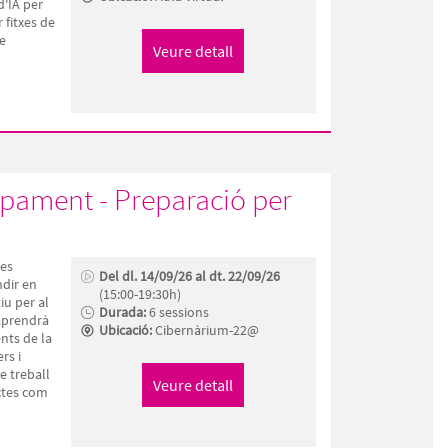
d'IA per
 fitxes de
de
lupament - Preparació per
nes
Del dl. 14/09/26 al dt. 22/09/26
dir en
(15:00-19:30h)
iu per al
Durada:
6 sessions
aprendrà
Ubicació:
Cibernàrium-22@
nts de la
rs i
e treball
ectes com