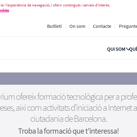
ar l’experiència de navegació, i oferir continguts i serveis d’interès.
ookies
Butlletí
On som
Contacte
Pregunt
QUI SOM
QUÈ
rium ofereix formació tecnològica per a profe
ses, així com activitats d'iniciació a Internet a
ciutadania de Barcelona.
Troba la formació que t'interessa!