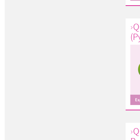
Q
(P
Es
Q