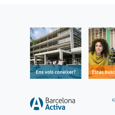
Ens vols conèixer?
Estàs busc
C