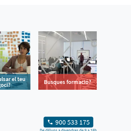
lsar el teu
Busques formació?
oci?
900 533 175
De dilluns a divendres de 9 a 18h