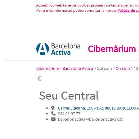
Seu Central
Salta al contigut
Aquest lloc web fa servir cookies pròpies i de tercers per millor
Per a més informació podeu consultar la nostra
Política de c
Cibernàrium
Cibernàrium - Barcelona Activa
/
Qui som
/
On som?
/
D
Vés enrere
Seu Central
Carrer Llacuna, 156 - 162, 08018 BARCELONA
934 01 97 77
barcelonactiva@barcelonactiva.cat