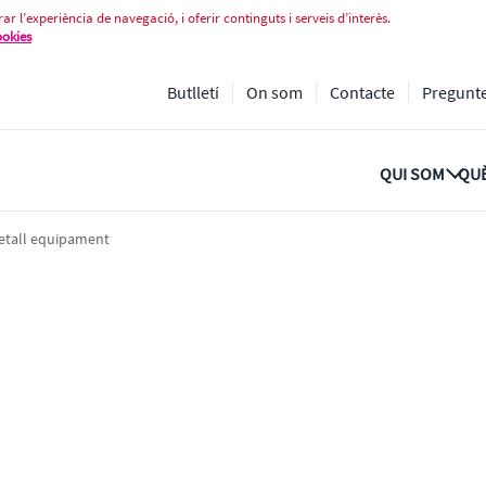
ar l’experiència de navegació, i oferir continguts i serveis d’interès.
ookies
Butlletí
On som
Contacte
Pregunt
QUI SOM
QUÈ
etall equipament