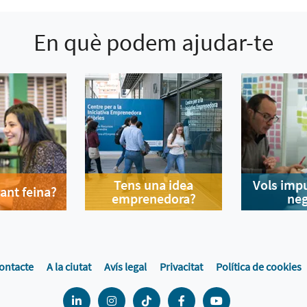
En què podem ajudar-te
Tens una idea
Vols impu
ant feina?
emprenedora?
neg
ontacte
A la ciutat
Avís legal
Privacitat
Política de cookies