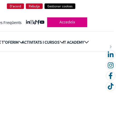
D'acord
Rebutja
Gestionar cookies
Accedeix
es Freqüents
 T'OFERIM
ACTIVITATS I CURSOS
IT ACADEMY