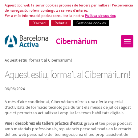
Aquest estiu, forma’t al Cibernà
Aquest lloc web fa servir cookies pròpies i de tercers per millorar l’experiència
de navegació, i oferir continguts i serveis d’interès.
Per a més informació podeu consultar la nostra
Política de cookies
D'acord
Rebutja
Gestionar cookies
Cibernàrium
Aquest estiu, forma’t al Cibernàrium!
Aquest estiu, forma’t al Cibernàrium!
06/06/2024
A més d’aire condicionat, Cibernàrium ofereix una oferta especial
d’activitats de formació tecnològica durant els mesos de juliol i agost
que et permetran actualitzar i ampliar les teves habilitats digitals.
Vine i descobreix els tallers pràctics d’estiu
: grava el teu propi podcast
amb materials professionals, rep atenció personalitzada en la creació
del teu web personal o del teu negoci, crea el teu propi assistent de