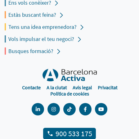
Ens vols conèixer?
Estàs buscant feina?
Tens una idea emprenedora?
Vols impulsar el teu negoci?
Busques formació?
Contacte
A la ciutat
Avís legal
Privacitat
Política de cookies
900 533 175