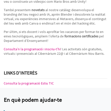
veu o construeix un videojoc com Mario Bros amb Unity!
També presentem
novetats
al nostre catàleg: desenvolupa el
branding del teu negoci amb IA, aprèn Blender i descobreix la realitat
virtual, viu experiències immersives al Metavers, dissenya el contingut
del teu web amb Canva o endinsa’t en el món del hacking ètic.
Per últim, si ets docent i vols aprofitar les vacances per formar-te en
eines tecnològiques, ampliem l’oferta de
formacions certificades
pel
Departament d’Ensenyament!
Consulta’n la programació i inscriu-t’hi
! Les activitats són gratuïtes,
virtuals i presencials al Cibernàrium 22@ i al Cibernàrium Nou Barris.
LINKS D'INTERÈS
Consulta la programació Estiu TIC
En què podem ajudar-te