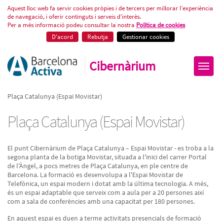
Plaça Catalunya (Espai Movistar)
Aquest lloc web fa servir cookies pròpies i de tercers per millorar l’experiència
de navegació, i oferir continguts i serveis d’interès.
Per a més informació podeu consultar la nostra
Política de cookies
D'acord
Rebutja
Gestionar cookies
Cibernàrium
Plaça Catalunya (Espai Movistar)
Plaça Catalunya (Espai Movistar)
El punt Cibernàrium de Plaça Catalunya – Espai Movistar - es troba a la
segona planta de la botiga Movistar, situada a l'inici del carrer Portal
de l'Àngel, a pocs metres de Plaça Catalunya, en ple centre de
Barcelona. La formació es desenvolupa a l'Espai Movistar de
Telefònica, un espai modern i dotat amb la última tecnologia. A més,
és un espai adaptable que serveix com a aula per a 20 persones així
com a sala de conferències amb una capacitat per 180 persones.
En aquest espai es duen a terme activitats presencials de formació