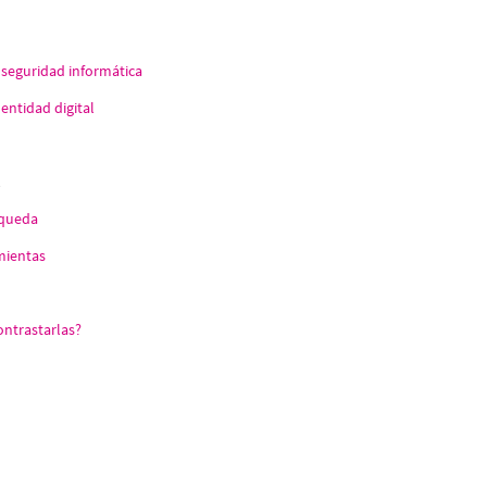
e seguridad informática
entidad digital
squeda
mientas
ontrastarlas?