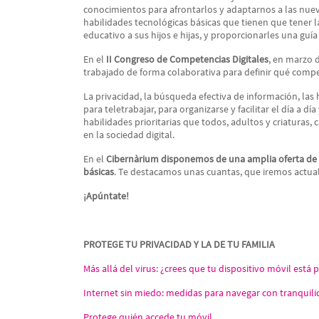
conocimientos para afrontarlos y adaptarnos a las nueva
habilidades tecnológicas básicas que tienen que tener l
educativo a sus hijos e hijas, y proporcionarles una guía
En el
II Congreso de Competencias Digitales
, en marzo 
trabajado de forma colaborativa para definir qué compete
La privacidad, la búsqueda efectiva de información, las 
para teletrabajar, para organizarse y facilitar el día a d
habilidades prioritarias que todos, adultos y criaturas,
en la sociedad digital.
En el
Cibernàrium disponemos de una amplia oferta de a
básicas
. Te destacamos unas cuantas, que iremos actua
¡Apúntate!
PROTEGE TU PRIVACIDAD Y LA DE TU FAMILIA
Más allá del virus: ¿crees que tu dispositivo móvil está 
Internet sin miedo: medidas para navegar con tranquil
Protege quién accede tu móvil