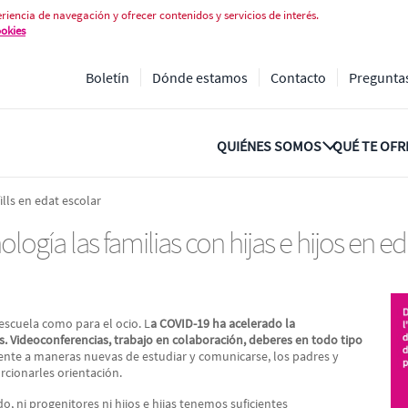
a las familias con hijas e hijos e
riencia de navegación y ofrecer contenidos y servicios de interés.
ookies
Boletín
Dónde estamos
Contacto
Pregunta
QUIÉNES SOMOS
QUÉ TE OF
ills en edat escolar
ogía las familias con hijas e hijos en e
a escuela como para el ocio. L
a COVID-19 ha acelerado la
les. Videoconferencias, trabajo en colaboración, deberes en todo tipo
rente a maneras nuevas de estudiar y comunicarse, los padres y
cionarles orientación.
ni progenitores ni hijos e hijas tenemos suficientes