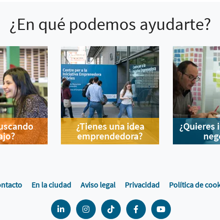
¿En qué podemos ayudarte?
buscando
¿Tienes una idea
¿Quieres 
ajo?
emprendedora?
neg
ntacto
En la ciudad
Aviso legal
Privacidad
Política de coo