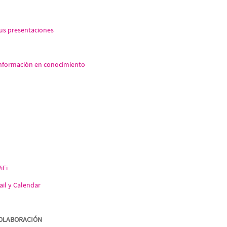
tus presentaciones
 información en conocimiento
iFi
il y Calendar
COLABORACIÓN