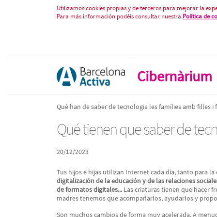
Qué tienen que saber de tecnologí
Saltar al contenido
Utilizamos cookies propias y de terceros para mejorar la expe
Para más información podéis consultar nuestra
Política de c
Cibernàrium
Què han de saber de tecnologia les famílies amb filles i f
Qué tienen que saber de tecnol
20/12/2023
Tus hijos e hijas utilizan Internet cada día, tanto para l
digitalización de la educación y de las relaciones socia
de formatos digitales...
Las criaturas tienen que hacer f
madres tenemos que acompañarlos, ayudarlos y propor
Son muchos cambios de forma muy acelerada. A menudo, 