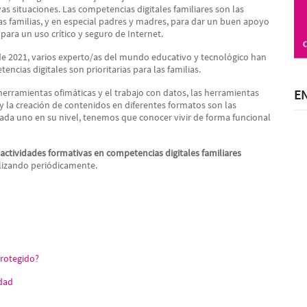
s situaciones. Las competencias digitales familiares son las
as familias, y en especial padres y madres, para dar un buen apoyo
 para un uso crítico y seguro de Internet.
de 2021, varios experto/as del mundo educativo y tecnológico han
ncias digitales son prioritarias para las familias.
E
herramientas ofimáticas y el trabajo con datos, las herramientas
ía y la creación de contenidos en diferentes formatos son las
 cada uno en su nivel, tenemos que conocer vivir de forma funcional
ctividades formativas en competencias digitales familiares
lizando periódicamente.
protegido?
idad