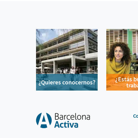
¿Estás 
¿Quieres conocernos?
trab
Co