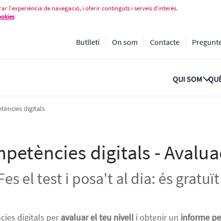
valuació gratuïta
ar l’experiència de navegació, i oferir continguts i serveis d’interès.
ookies
Butlletí
On som
Contacte
Pregunt
QUI SOM
QUÈ
tències digitals
petències digitals - Avalua
Fes el test i posa't al dia: és gratuït
cies digitals per
avaluar el teu nivell
i obtenir un
informe pe