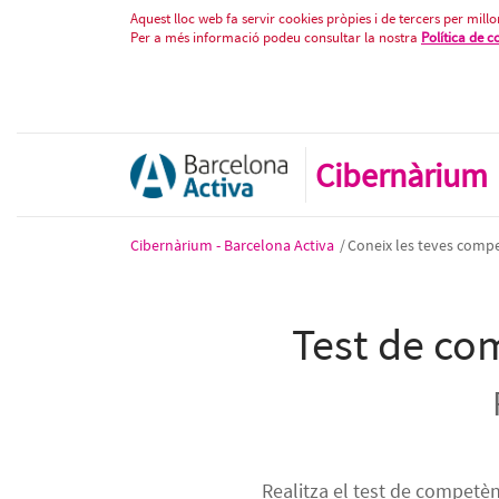
Test de competències digitals - A
Salta al contigut
Aquest lloc web fa servir cookies pròpies i de tercers per millor
Per a més informació podeu consultar la nostra
Política de c
Cibernàrium
Cibernàrium - Barcelona Activa
/
Coneix les teves compe
Test de com
Realitza el test de competèn