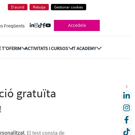
D'acord
Rebutja
Gestionar cookies
Accedeix
es Freqüents
 T'OFERIM
ACTIVITATS I CURSOS
IT ACADEMY
ció gratuïta
!
rsonalitzat
. El test consta de