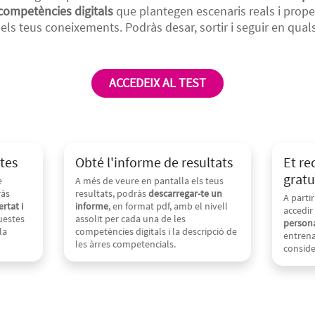
competències digitals
que plantegen escenaris reals i prope
els teus coneixements. Podràs desar, sortir i seguir en qua
ACCEDEIX AL TEST
stes
Obté l'informe de resultats
Et re
gratu
e
A més de veure en pantalla els teus
ràs
resultats, podràs
descarregar-te un
A parti
rtat i
informe
, en format pdf, amb el nivell
accedir
questes
assolit per cada una de les
persona
la
competències digitals i la descripció de
entrena
les àrres competencials.
conside