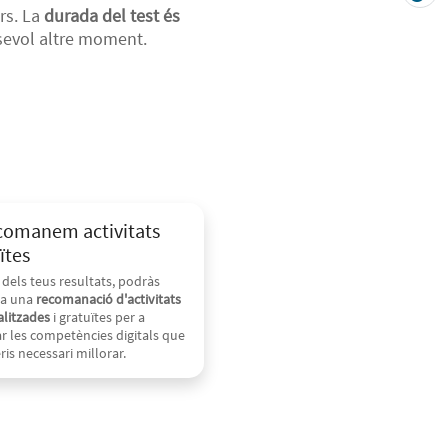
rs. La
durada del test és
lsevol altre moment.
comanem activitats
ïtes
r dels teus resultats, podràs
 a una
recomanació d'activitats
litzades
i gratuïtes per a
r les competències digitals que
ris necessari millorar.