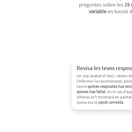
preguntes sobre les
19 
variable
en funció d
Revisa les teves respo
Un cop acabat el test, i abans d
l'informe i la recomanació, pod
veure
quines respostes has ence
quines has fallat
. En el cas d'a
últimes se't mostrarà en pantal
quina era la
opció correcta
.