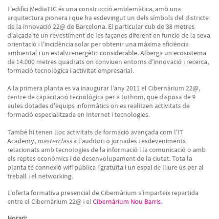
L'edifici MediaTIC és una construcció emblemàtica, amb una
arquitectura pionera i que ha esdevingut un dels símbols del districte
de la innovació 22@ de Barcelona. El particular cub de 38 metres
d'alçada té un revestiment de les façanes diferent en funció de la seva
orientació i l'incidència solar per obtenir una màxima eficiència
ambiental i un estalvi energètic considerable. Alberga un ecosistema
de 14.000 metres quadrats on conviuen entorns d'innovació i recerca,
formació tecnològica i activitat empresarial.
A la primera planta es va inaugurar l'any 2011 el Cibernàrium 22@,
centre de capacitació tecnològica per a tothom, que disposa de 9
aules dotades d'equips informàtics on es realitzen activitats de
formació especialitzada en Internet i tecnologies.
També hi tenen lloc activitats de formació avançada com l'IT
Academy,
masterclass
a l'auditori o jornades i esdeveniments
relacionats amb tecnologies de la informació i la comunicació o amb
els reptes econòmics i de desenvolupament de la ciutat. Tota la
planta té connexió wifi pública i gratuïta i un espai de lliure ús per al
treball i el networking.
L'oferta formativa presencial de Cibernàrium s'imparteix repartida
entre el Cibernàrium 22@ i el
Cibernàrium Nou Barris
.
Horari: