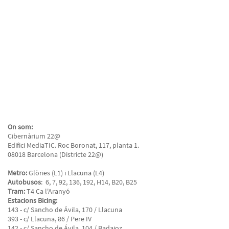
On som:
Cibernàrium 22@
Edifici MediaTIC. Roc Boronat, 117, planta 1.
08018 Barcelona (Districte 22@)
Metro:
Glòries (L1) i Llacuna (L4)
Autobusos
: 6, 7, 92, 136, 192, H14, B20, B25
Tram:
T4 Ca l'Aranyó
Estacions Bicing:
143 - c/ Sancho de Ávila, 170 / Llacuna
393 - c/ Llacuna, 86 / Pere IV
142 - c/ Sancho de Ávila, 104 / Badajoz