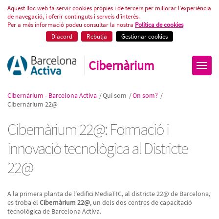
Formació tecnològica especiali
Aquest lloc web fa servir cookies pròpies i de tercers per millorar l’experiència
de navegació, i oferir continguts i serveis d’interès.
Per a més informació podeu consultar la nostra
Política de cookies
D'acord
Rebutja
Gestionar cookies
Cibernàrium
Cibernàrium - Barcelona Activa
/
Qui som
/
On som?
/
Cibernàrium 22@
Cibernàrium 22@: Formació i
innovació tecnològica al Districte
22@
A la primera planta de l'edifici MediaTIC, al districte 22@ de Barcelona,
es troba el
Cibernàrium 22@
, un dels dos centres de capacitació
tecnològica de Barcelona Activa.