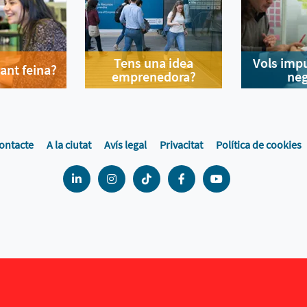
Tens una idea
Vols impu
ant feina?
emprenedora?
neg
ontacte
A la ciutat
Avís legal
Privacitat
Política de cookies