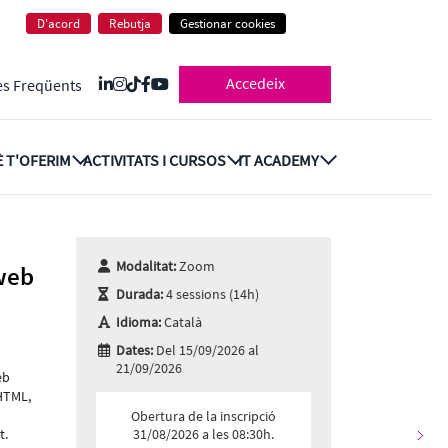
 amb HTML, CSS i Bootstrap
D'acord
Rebutja
Gestionar cookies
Accedeix
es Freqüents
 T'OFERIM
ACTIVITATS I CURSOS
IT ACADEMY
Modalitat:
Zoom
web
Durada:
4 sessions (14h)
Idioma:
Català
Dates:
Del 15/09/2026 al
21/09/2026
eb
HTML,
Obertura de la inscripció
t.
31/08/2026 a les 08:30h.