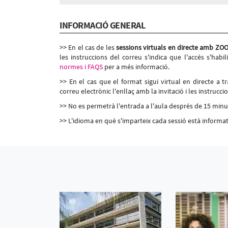
Cibernàrium-22@ - Carrer Roc Boronat, 117 - 12
Dilluns 26 d’octubre, 16:00h - 20:00h
INFORMACIÓ GENERAL
Dimarts 27 d’octubre, 16:00h - 20:00h
Dimecres 28 d’octubre, 16:00h - 20:00h
Dijous 29 d’octubre, 16:00h - 20:00h
>> En el cas de les
sessions virtuals en directe amb ZO
les instruccions del correu s'indica que l'accés s'habil
normes i FAQS
per a més informació.
>> En el cas que el format sigui virtual en directe a 
correu electrònic l'enllaç amb la invitació i les instruccio
>> No es permetrà l'entrada a l'aula després de 15 minuts
>> L'idioma en què s'imparteix cada sessió està informat 