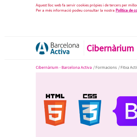
Frontend per a principiants: ma
Salta al contigut
Aquest lloc web fa servir cookies pròpies i de tercers per millor
Per a més informació podeu consultar la nostra
Política de c
Cibernàrium
Cibernàrium - Barcelona Activa
/
Formacions
/
Fitxa Acti