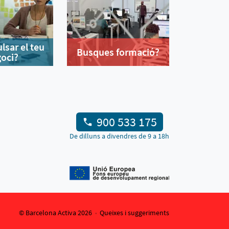
lsar el teu
Busques formació?
oci?
900 533 175
De dilluns a divendres de 9 a 18h
© Barcelona Activa 2026
Queixes i suggeriments