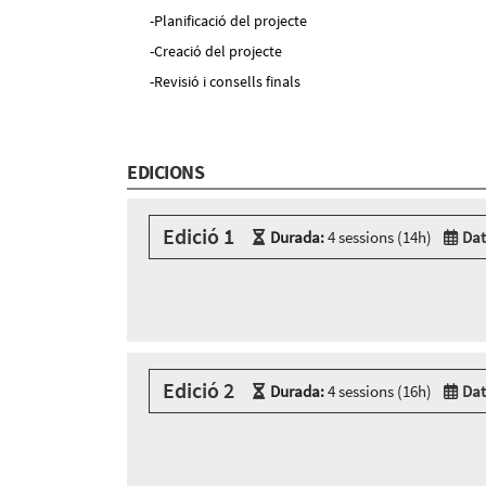
Planificació del projecte
Creació del projecte
Revisió i consells finals
EDICIONS
Edició 1
Durada:
4 sessions (14h)
Dat
Modalitat:
Zoom
Idioma:
Català
4 sessions Zoom
Dimarts 15 de setembre, 09:30h - 13:00h
Dimecres 16 de setembre, 09:30h - 13:00h
Edició 2
Divendres 18 de setembre, 09:30h - 13:00h
Durada:
4 sessions (16h)
Dat
Dilluns 21 de setembre, 09:30h - 13:00h
Modalitat:
Sessió presencial
Idioma:
Català
4 sessions presencials a: