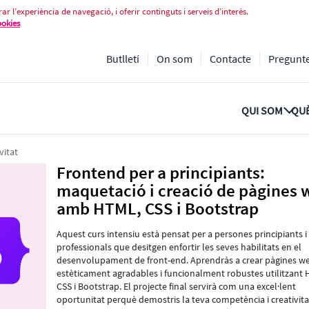
quetació i creació de pàgines web
ar l’experiència de navegació, i oferir continguts i serveis d’interès.
ookies
Butlletí
On som
Contacte
Pregunt
QUI SOM
QUÈ
vitat
Frontend per a principiants:
maquetació i creació de pàgines 
amb HTML, CSS i Bootstrap
Aquest curs intensiu està pensat per a persones principiants i
professionals que desitgen enfortir les seves habilitats en el
desenvolupament de front-end. Aprendràs a crear pàgines w
estèticament agradables i funcionalment robustes utilitzant 
CSS i Bootstrap. El projecte final servirà com una excel·lent
oportunitat perquè demostris la teva competència i creativita