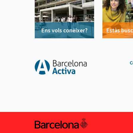
Ens vols conèixer?
Estàs busc
C