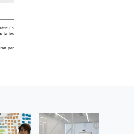
àtic. En
ulta les
bran per