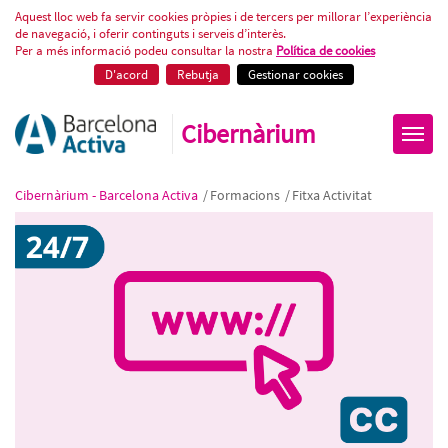
Com escriure i crear contingut p
Aquest lloc web fa servir cookies pròpies i de tercers per millorar l’experiència
de navegació, i oferir continguts i serveis d’interès.
Per a més informació podeu consultar la nostra
Política de cookies
D'acord
Rebutja
Gestionar cookies
Cibernàrium
Cibernàrium - Barcelona Activa
/
Formacions
/
Fitxa Activitat