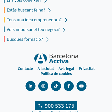
Ens vols conèixer?
Estàs buscant feina?
Tens una idea emprenedora?
Vols impulsar el teu negoci?
Busques formació?
Contacte
A la ciutat
Avís legal
Privacitat
Política de cookies
900 533 175