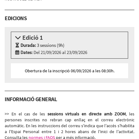
EDICIONS
Edició 1
Durada:
3 sessions (9h)
Dates:
Del 21/09/2026 al 23/09/2026
Modalitat:
Zoom
Idioma:
Català
Obertura de la inscripció 06/09/2026 a les 08:30h.
3 sessions Zoom
Dilluns 21 de setembre, 09:30h - 12:30h
Dimarts 22 de setembre, 09:30h - 12:30h
Dimecres 23 de setembre, 09:30h - 12:30h
INFORMACIÓ GENERAL
>> En el cas de les
sessions virtuals en directe amb ZOOM
, les
persones inscrites no rebran cap enllaç en el correu electrònic
automàtic. En les instruccions del correu s'indica que l'accés s'habilita
a l'Espai Personal entre 1 i 2 hores abans de l'inici de l'activitat.
Consulta les
normes i FAQS
per a més informació.