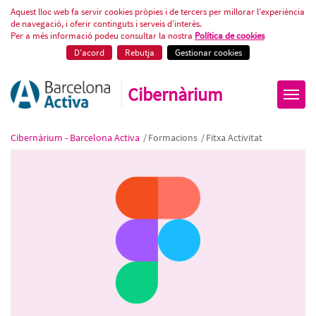
Figma: Fes els teus mockups
Aquest lloc web fa servir cookies pròpies i de tercers per millorar l’experiència
de navegació, i oferir continguts i serveis d’interès.
Per a més informació podeu consultar la nostra
Política de cookies
D'acord
Rebutja
Gestionar cookies
Cibernàrium
Cibernàrium - Barcelona Activa
/
Formacions
/
Fitxa Activitat