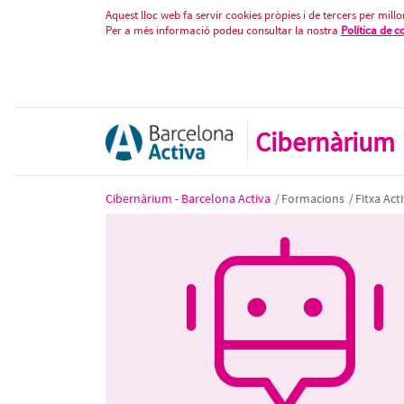
Enginyeria de prompts per a la inte
Salta al contigut
Aquest lloc web fa servir cookies pròpies i de tercers per millor
Per a més informació podeu consultar la nostra
Política de c
Cibernàrium
Cibernàrium - Barcelona Activa
/
Formacions
/
Fitxa Acti