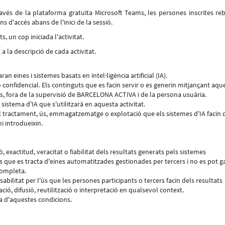
través de la plataforma gratuïta Microsoft Teams, les persones inscrites re
ns d'accés abans de l'inici de la sessió.
, un cop iniciada l'activitat.
a la descripció de cada activitat.
n eines i sistemes basats en intel·ligència artificial (IA).
confidencial. Els continguts que es facin servir o es generin mitjançant aqu
, fora de la supervisió de BARCELONA ACTIVA i de la persona usuària.
sistema d'IA que s'utilitzarà en aquesta activitat.
tractament, ús, emmagatzematge o explotació que els sistemes d'IA facin d
i introdueixin.
exactitud, veracitat o fiabilitat dels resultats generats pels sistemes
 atès que es tracta d'eines automatitzades gestionades per tercers i no es pot g
completa.
itat per l'ús que les persones participants o tercers facin dels resultats
ció, difusió, reutilització o interpretació en qualsevol context.
ssa d'aquestes condicions.