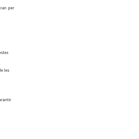
bran per
estes
e les
arantir