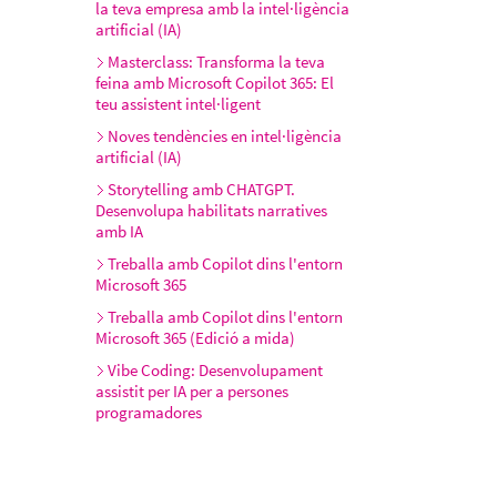
la teva empresa amb la intel·ligència
artificial (IA)
Masterclass: Transforma la teva
feina amb Microsoft Copilot 365: El
teu assistent intel·ligent
Noves tendències en intel·ligència
artificial (IA)
Storytelling amb CHATGPT.
Desenvolupa habilitats narratives
amb IA
Treballa amb Copilot dins l'entorn
Microsoft 365
Treballa amb Copilot dins l'entorn
Microsoft 365 (Edició a mida)
Vibe Coding: Desenvolupament
assistit per IA per a persones
programadores