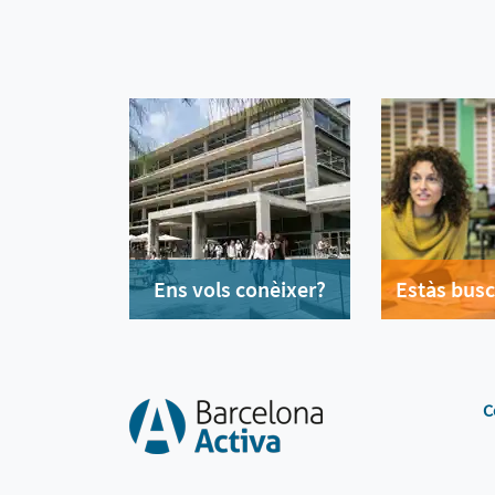
Ens vols conèixer?
Estàs busc
C