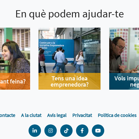
En què podem ajudar-te
Tens una idea
Vols impu
ant feina?
emprenedora?
neg
ontacte
A la ciutat
Avís legal
Privacitat
Política de cookies