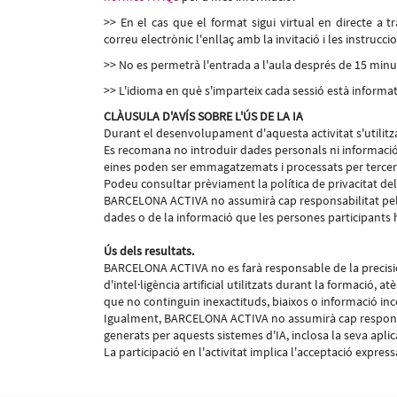
>> En el cas que el format sigui virtual en directe a 
correu electrònic l'enllaç amb la invitació i les instruccio
>> No es permetrà l'entrada a l'aula després de 15 minuts
>> L'idioma en què s'imparteix cada sessió està informat 
CLÀUSULA D'AVÍS SOBRE L'ÚS DE LA IA
Durant el desenvolupament d'aquesta activitat s'utilitzara
Es recomana no introduir dades personals ni informació 
eines poden ser emmagatzemats i processats per tercers
Podeu consultar prèviament la política de privacitat del 
BARCELONA ACTIVA no assumirà cap responsabilitat pel 
dades o de la informació que les persones participants h
Ús dels resultats.
BARCELONA ACTIVA no es farà responsable de la precisió, 
d'intel·ligència artificial utilitzats durant la formació,
que no continguin inexactituds, biaixos o informació in
Igualment, BARCELONA ACTIVA no assumirà cap responsabil
generats per aquests sistemes d'IA, inclosa la seva aplica
La participació en l'activitat implica l'acceptació expre