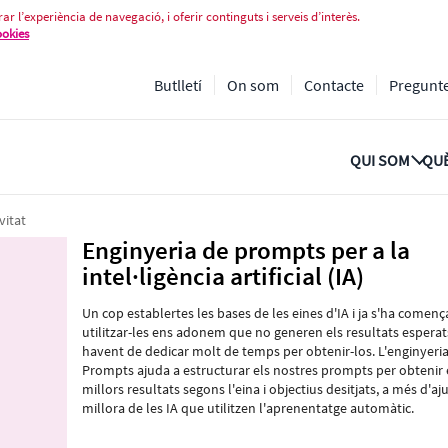
l·ligència artificial (IA)
ar l’experiència de navegació, i oferir continguts i serveis d’interès.
ookies
Butlletí
On som
Contacte
Pregunt
QUI SOM
QUÈ
vitat
Enginyeria de prompts per a la
intel·ligència artificial (IA)
Un cop establertes les bases de les eines d'IA i ja s'ha començ
utilitzar-les ens adonem que no generen els resultats esperat
havent de dedicar molt de temps per obtenir-los. L'enginyeri
Prompts ajuda a estructurar els nostres prompts per obtenir 
millors resultats segons l'eina i objectius desitjats, a més d'aj
millora de les IA que utilitzen l'aprenentatge automàtic.