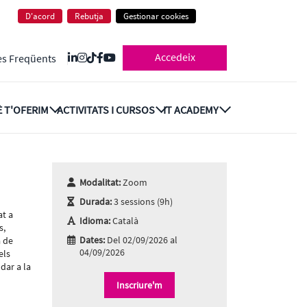
D'acord
Rebutja
Gestionar cookies
Accedeix
es Freqüents
 T'OFERIM
ACTIVITATS I CURSOS
IT ACADEMY
Modalitat:
Zoom
Durada:
3 sessions (9h)
at a
Idioma:
Català
s,
Dates:
Del 02/09/2026 al
a de
04/09/2026
els
udar a la
Inscriure'm