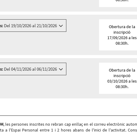
 8 - 14, BARCELONA
s:
Del 19/10/2026 al 21/10/2026
Obertura de la
inscripció
17/09/2026 a les
08:30h.
s:
Del 04/11/2026 al 06/11/2026
Obertura de la
inscripció
03/10/2026 a les
08:30h.
OM
, les persones inscrites no rebran cap enllaç en el correu electrònic autom
ita a l'Espai Personal entre 1 i 2 hores abans de l'inici de l'activitat. Cons