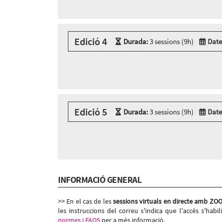
3 sessions presencials a:
AC_Cibernàrium Nou Barris - Carrer Marie Curie,
Dimecres 30 de setembre, 16:00h - 19:00h
Edició 4
Durada:
3 sessions (9h)
Date
Dijous 1 d’octubre, 16:00h - 19:00h
Divendres 2 d’octubre, 16:00h - 19:00h
Modalitat:
Zoom
Idioma:
Català
3 sessions Zoom
Dilluns 19 d’octubre, 09:30h - 12:30h
Dimarts 20 d’octubre, 09:30h - 12:30h
Edició 5
Dimecres 21 d’octubre, 09:30h - 12:30h
Durada:
3 sessions (9h)
Date
Modalitat:
Zoom
Idioma:
Català
3 sessions Zoom
Dimecres 4 de novembre, 16:00h - 19:00h
Dijous 5 de novembre, 16:00h - 19:00h
INFORMACIÓ GENERAL
Divendres 6 de novembre, 16:00h - 19:00h
>> En el cas de les
sessions virtuals en directe amb ZO
les instruccions del correu s'indica que l'accés s'habil
normes i FAQS
per a més informació.