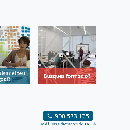
lsar el teu
Busques formació?
oci?
900 533 175
De dilluns a divendres de 9 a 18h