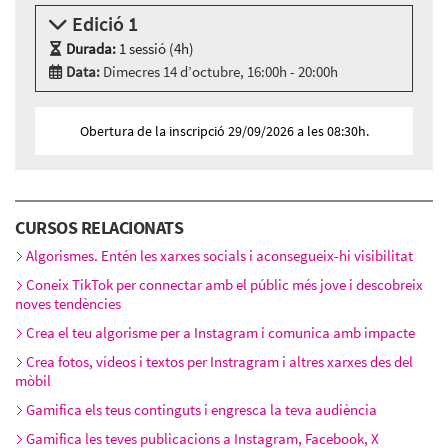
Edició 1
Durada:
1 sessió (4h)
Data:
Dimecres 14 d’octubre, 16:00h - 20:00h
Modalitat:
Sessió presencial
Idioma:
Català
Obertura de la inscripció 29/09/2026 a les 08:30h.
Cibernàrium-22@
- Carrer Roc Boronat, 117 - 127,
BARCELONA
CURSOS RELACIONATS
Algorismes. Entén les xarxes socials i aconsegueix-hi visibilitat
Coneix TikTok per connectar amb el públic més jove i descobreix
noves tendències
Crea el teu algorisme per a Instagram i comunica amb impacte
Crea fotos, vídeos i textos per Instragram i altres xarxes des del
mòbil
Gamifica els teus continguts i engresca la teva audiència
Gamifica les teves publicacions a Instagram, Facebook, X