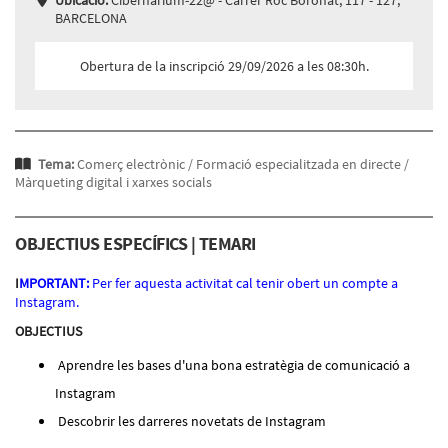
Ubicació:
Cibernàrium-22@ - Carrer Roc Boronat, 117 - 127,
BARCELONA
Obertura de la inscripció 29/09/2026 a les 08:30h.
Tema:
Comerç electrònic /
Formació especialitzada en directe /
Màrqueting digital i xarxes socials
OBJECTIUS ESPECÍFICS | TEMARI
I
MPORTANT:
Per fer aquesta activitat cal tenir obert un compte a
Instagram.
OBJECTIUS
Aprendre les bases d'una bona estratègia de comunicació a
Instagram
Descobrir les darreres novetats de Instagram