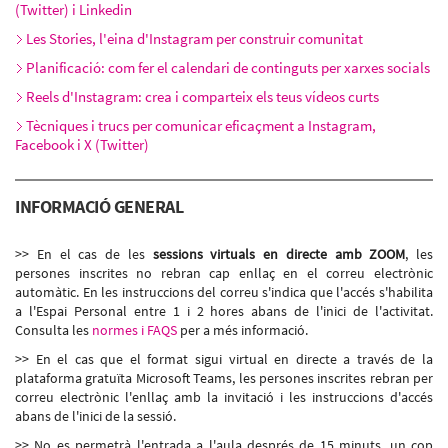
(Twitter) i Linkedin
Les Stories, l'eina d'Instagram per construir comunitat
Planificació: com fer el calendari de continguts per xarxes socials
Reels d'Instagram: crea i comparteix els teus vídeos curts
Tècniques i trucs per comunicar eficaçment a Instagram,
Facebook i X (Twitter)
INFORMACIÓ GENERAL
>> En el cas de les
sessions virtuals en directe amb ZOOM
, les
persones inscrites no rebran cap enllaç en el correu electrònic
automàtic. En les instruccions del correu s'indica que l'accés s'habilita
a l'Espai Personal entre 1 i 2 hores abans de l'inici de l'activitat.
Consulta les
normes i FAQS
per a més informació.
>> En el cas que el format sigui virtual en directe a través de la
plataforma gratuïta Microsoft Teams, les persones inscrites rebran per
correu electrònic l'enllaç amb la invitació i les instruccions d'accés
abans de l'inici de la sessió.
>> No es permetrà l'entrada a l'aula després de 15 minuts, un cop