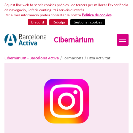
Promociona la imatge del teu ne
Aquest lloc web fa servir cookies pròpies i de tercers per millorar l’experiència
de navegació, i oferir continguts i serveis d’interès.
Per a més informació podeu consultar la nostra
Política de cookies
D'acord
Rebutja
Gestionar cookies
Cibernàrium
Cibernàrium - Barcelona Activa
/
Formacions
/
Fitxa Activitat