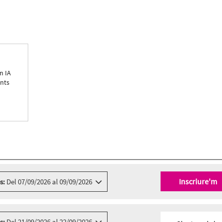
n IA
ents
Inscriure'm
s:
Del 07/09/2026 al 09/09/2026
s:
Del 21/09/2026 al 22/09/2026