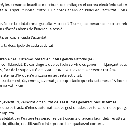
OM
, les persones inscrites no rebran cap enllaç en el correu electrònic autom
ita a l'Espai Personal entre 1 i 2 hores abans de l'inici de l'activitat. Cons
través de la plataforma gratuïta Microsoft Teams, les persones inscrites re
ns d'accés abans de l'inici de la sessió.
, un cop iniciada l'activitat.
a la descripció de cada activitat.
n eines i sistemes basats en intel·ligència artificial (IA).
confidencial. Els continguts que es facin servir o es generin mitjançant aqu
, fora de la supervisió de BARCELONA ACTIVA i de la persona usuària.
sistema d'IA que s'utilitzarà en aquesta activitat.
tractament, ús, emmagatzematge o explotació que els sistemes d'IA facin d
i introdueixin.
exactitud, veracitat o fiabilitat dels resultats generats pels sistemes
 atès que es tracta d'eines automatitzades gestionades per tercers i no es pot g
completa.
itat per l'ús que les persones participants o tercers facin dels resultats
ció, difusió, reutilització o interpretació en qualsevol context.