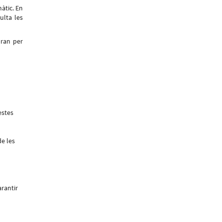
àtic. En
ulta les
bran per
estes
e les
arantir