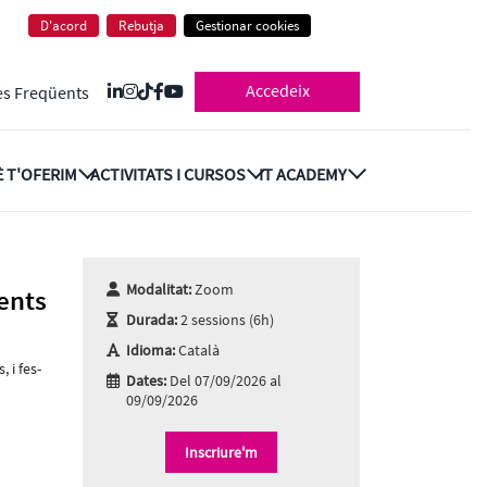
nts i riscos
D'acord
Rebutja
Gestionar cookies
Accedeix
es Freqüents
 T'OFERIM
ACTIVITATS I CURSOS
IT ACADEMY
Modalitat:
Zoom
ents
Durada:
2 sessions (6h)
Idioma:
Català
 i fes-
Dates:
Del 07/09/2026 al
09/09/2026
Inscriure'm