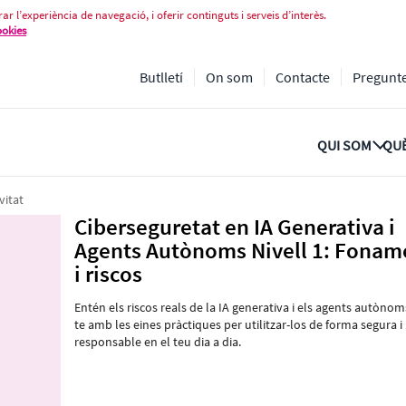
i Agents Autònoms Nivell 1: Foname
ar l’experiència de navegació, i oferir continguts i serveis d’interès.
ookies
Butlletí
On som
Contacte
Pregunt
QUI SOM
QUÈ
vitat
Ciberseguretat en IA Generativa i
Agents Autònoms Nivell 1: Fonam
i riscos
Entén els riscos reals de la IA generativa i els agents autònoms,
te amb les eines pràctiques per utilitzar-los de forma segura i
responsable en el teu dia a dia.