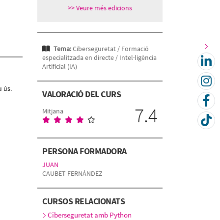
>> Veure més edicions
Tema:
Ciberseguretat /
Formació
especialitzada en directe /
Intel·ligència
Artificial (IA)
 ús.
VALORACIÓ DEL CURS
7.4
Mitjana
PERSONA FORMADORA
JUAN
CAUBET FERNÁNDEZ
CURSOS RELACIONATS
Ciberseguretat amb Python