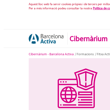
Ciberseguretat en IA Generativa 
Salta al contigut
Aquest lloc web fa servir cookies pròpies i de tercers per millor
Per a més informació podeu consultar la nostra
Política de c
Cibernàrium
Cibernàrium - Barcelona Activa
/
Formacions
/
Fitxa Acti