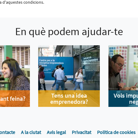
ssa d'aquestes condicions.
En què podem ajudar-te
Tens una idea
Vols impu
ant feina?
emprenedora?
neg
ontacte
A la ciutat
Avís legal
Privacitat
Política de cookies