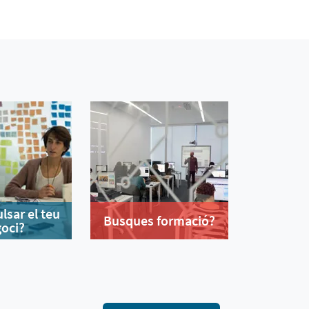
lsar el teu
Busques formació?
oci?