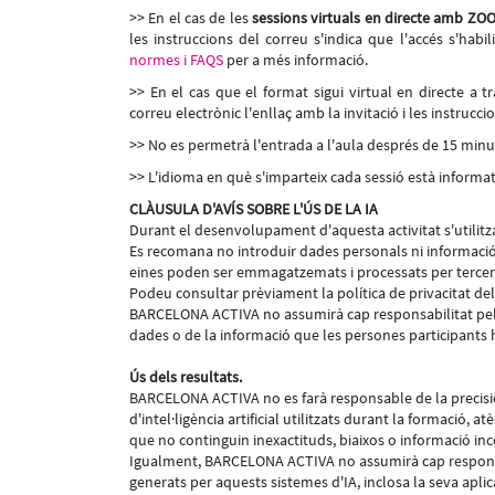
>> En el cas de les
sessions virtuals en directe amb ZO
les instruccions del correu s'indica que l'accés s'habil
normes i FAQS
per a més informació.
>> En el cas que el format sigui virtual en directe a 
correu electrònic l'enllaç amb la invitació i les instruccio
>> No es permetrà l'entrada a l'aula després de 15 minuts
>> L'idioma en què s'imparteix cada sessió està informat 
CLÀUSULA D'AVÍS SOBRE L'ÚS DE LA IA
Durant el desenvolupament d'aquesta activitat s'utilitzara
Es recomana no introduir dades personals ni informació 
eines poden ser emmagatzemats i processats per tercers
Podeu consultar prèviament la política de privacitat del 
BARCELONA ACTIVA no assumirà cap responsabilitat pel 
dades o de la informació que les persones participants h
Ús dels resultats.
BARCELONA ACTIVA no es farà responsable de la precisió, 
d'intel·ligència artificial utilitzats durant la formació,
que no continguin inexactituds, biaixos o informació in
Igualment, BARCELONA ACTIVA no assumirà cap responsabil
generats per aquests sistemes d'IA, inclosa la seva aplica