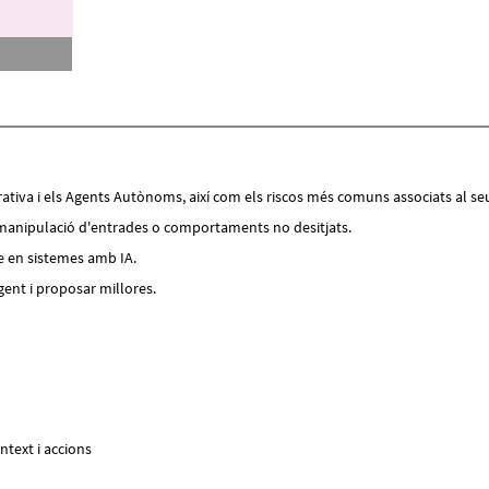
iva i els Agents Autònoms, així com els riscos més comuns associats al seu
, manipulació d'entrades o comportaments no desitjats.
e en sistemes amb IA.
gent i proposar millores.
text i accions