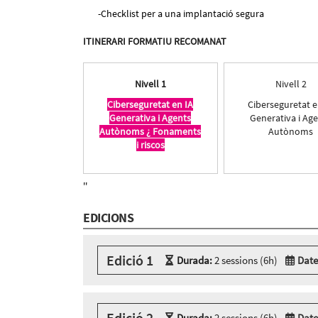
Checklist per a una implantació segura
ITINERARI FORMATIU RECOMANAT
Nivell 1
Nivell 2
Ciberseguretat en IA
Ciberseguretat e
Generativa i Agents
Generativa i Ag
Autònoms ¿ Fonaments
Autònoms
i riscos
''
EDICIONS
Edició 1
Durada:
2 sessions (6h)
Date
Modalitat:
Zoom
Idioma:
Català
Edició 2
2 sessions Zoom
Durada:
2 sessions (6h)
Date