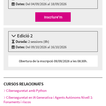
Dates:
Del 04/09/2026 al 18/09/2026
Modalitat:
Sessió presencial
Idioma:
Català
Inscriure'm
2 sessions presencials a:
Cibernàrium-22@ - Carrer Roc Boronat, 117 - 127,
BARCELONA
Edició 2
Divendres 4 de setembre, 09:30h - 13:30h
Durada:
2 sessions (8h)
Divendres 18 de setembre, 09:30h - 13:30h
Dates:
Del 09/10/2026 al 16/10/2026
Modalitat:
Sessió presencial
Idioma:
Català
Obertura de la inscripció 09/09/2026 a les 08:30h.
2 sessions presencials a:
Cibernàrium-22@ - Carrer Roc Boronat, 117 - 127,
BARCELONA
Divendres 9 d’octubre, 09:30h - 13:30h
CURSOS RELACIONATS
Divendres 16 d’octubre, 09:30h - 13:30h
Ciberseguretat amb Python
Ciberseguretat en IA Generativa i Agents Autònoms Nivell 1:
Fonaments i riscos