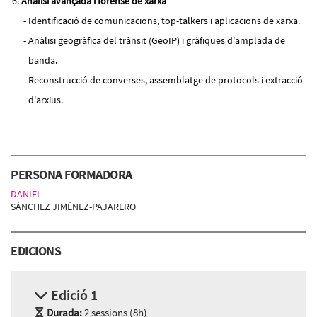
Anàlisi avançada i forense de xarxa
Identificació de comunicacions, top-talkers i aplicacions de xarxa.
Anàlisi geogràfica del trànsit (GeoIP) i gràfiques d'amplada de
banda.
Reconstrucció de converses, assemblatge de protocols i extracció
d'arxius.
PERSONA FORMADORA
DANIEL
SÁNCHEZ JIMÉNEZ-PAJARERO
EDICIONS
Edició 1
Durada:
2 sessions (8h)