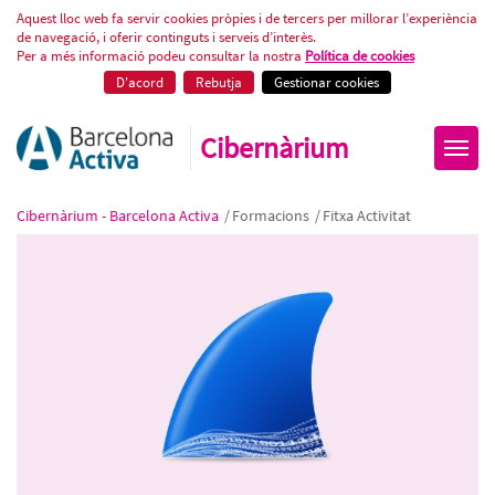
Wireshark: Descobreix què passa 
Aquest lloc web fa servir cookies pròpies i de tercers per millorar l’experiència
de navegació, i oferir continguts i serveis d’interès.
Per a més informació podeu consultar la nostra
Política de cookies
D'acord
Rebutja
Gestionar cookies
Cibernàrium
Cibernàrium - Barcelona Activa
/
Formacions
/
Fitxa Activitat