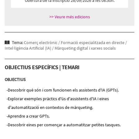
Obertura de la inscripció 28/09/2026 a les 08:30h.
>> Veure més edicions
Tema:
Comerç electrònic /
Formació especialitzada en directe /
Intel·ligència Artificial (IA) /
Màrqueting digital i xarxes socials
OBJECTIUS ESPECÍFICS | TEMARI
OBJECTIUS
Descobrir què són i com funcionen els assistents d'IA (GPTs).
Explorar exemples pràctics d'ús d'assistents d'IA i eines
d'automatització en contextos de màrqueting.
Aprendre a crear GPTs.
Descobrir eines per començar a automatitzar petites tasques.