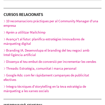
Dilluns 2 de novembre, 16:00h - 19:00h
Dimarts 3 de novembre, 16:00h - 19:00h
Dimecres 4 de novembre, 16:00h - 19:00h
CURSOS RELACIONATS
10 recomanacions pràctiques per al Community Manager d'una
empresa
Aprèn a utilitzar Mailchimp
Avança't al futur: planifica estratègies innovadores de
màrqueting digital
Branding IA. Desenvolupa el branding del teu negoci amb
Intel·ligència artificial
Dissenya el teu embut de conversió per incrementar les vendes
Threads: Estratègia, comunitat i marca personal
Google Ads: com fer ràpidament campanyes de publicitat
efectives
Integra tècniques d'storytelling en la teva estratègia de
màrqueting a les xarxes socials