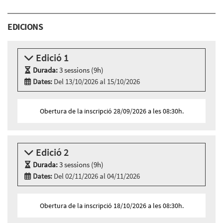
EDICIONS
Edició 1
Durada:
3 sessions (9h)
Dates:
Del 13/10/2026 al 15/10/2026
Modalitat:
Aula virtual
Idioma:
Català
Obertura de la inscripció 28/09/2026 a les 08:30h.
3 sessions aula virtual
Dimarts 13 d’octubre, 10:00h - 13:00h
Dimecres 14 d’octubre, 10:00h - 13:00h
Edició 2
Dijous 15 d’octubre, 10:00h - 13:00h
Durada:
3 sessions (9h)
Dates:
Del 02/11/2026 al 04/11/2026
Modalitat:
Aula virtual
Idioma:
Català
Obertura de la inscripció 18/10/2026 a les 08:30h.
3 sessions aula virtual