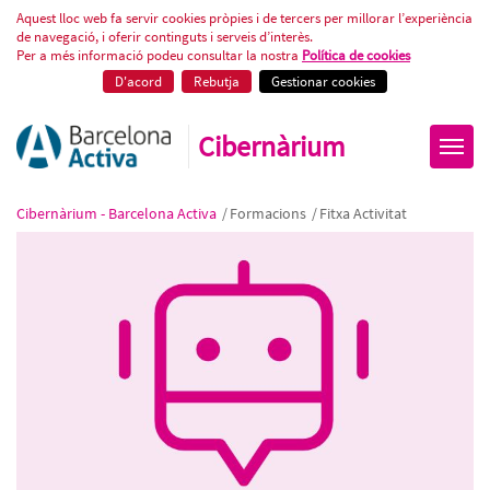
Automatitza les teves tasques d
Aquest lloc web fa servir cookies pròpies i de tercers per millorar l’experiència
de navegació, i oferir continguts i serveis d’interès.
Per a més informació podeu consultar la nostra
Política de cookies
D'acord
Rebutja
Gestionar cookies
Cibernàrium
Cibernàrium - Barcelona Activa
/
Formacions
/
Fitxa Activitat