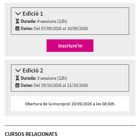
Edició 1
Durada:
4 sessions (12h)
Dates:
Del 07/09/2026 al 10/09/2026
Modalitat:
Aula virtual
Idioma:
Català
Inscriure'm
4 sessions aula virtual
Dilluns 7 de setembre, 10:00h - 13:00h
Dimarts 8 de setembre, 10:00h - 13:00h
Edició 2
Dimecres 9 de setembre, 10:00h - 13:00h
Durada:
Dijous 10 de setembre, 10:00h - 13:00h
3 sessions (12h)
Dates:
Del 19/10/2026 al 21/10/2026
Modalitat:
Sessió presencial
Idioma:
Català
Obertura de la inscripció 19/09/2026 a les 08:30h.
3 sessions presencials a:
Cibernàrium-22@ - Carrer Roc Boronat, 117 - 127,
BARCELONA
Dilluns 19 d’octubre, 16:00h - 20:00h
CURSOS RELACIONATS
Dimarts 20 d’octubre, 16:00h - 20:00h