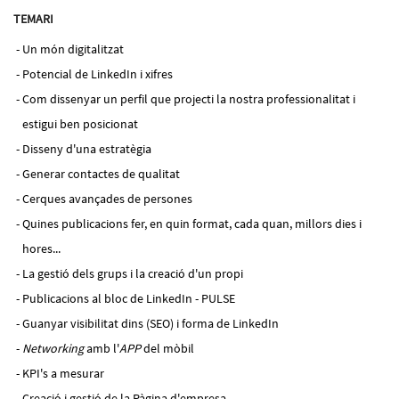
TEMARI
Un món digitalitzat
Potencial de LinkedIn i xifres
Com dissenyar un perfil que projecti la nostra professionalitat i
estigui ben posicionat
Disseny d'una estratègia
Generar contactes de qualitat
Cerques avançades de persones
Quines publicacions fer, en quin format, cada quan, millors dies i
hores...
La gestió dels grups i la creació d'un propi
Publicacions al bloc de LinkedIn - PULSE
Guanyar visibilitat dins (SEO) i forma de LinkedIn
Networking
amb l'
APP
del mòbil
KPI's a mesurar
Creació i gestió de la Pàgina d'empresa