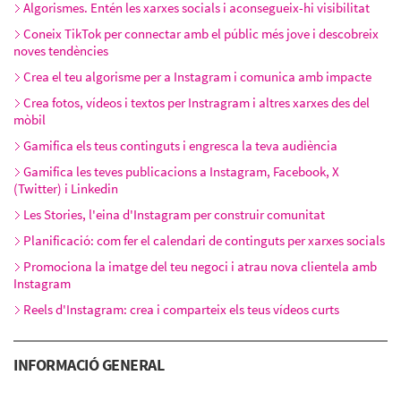
Dimecres 21 d’octubre, 16:00h - 20:00h
Algorismes. Entén les xarxes socials i aconsegueix-hi visibilitat
Coneix TikTok per connectar amb el públic més jove i descobreix
noves tendències
Crea el teu algorisme per a Instagram i comunica amb impacte
Crea fotos, vídeos i textos per Instragram i altres xarxes des del
mòbil
Gamifica els teus continguts i engresca la teva audiència
Gamifica les teves publicacions a Instagram, Facebook, X
(Twitter) i Linkedin
Les Stories, l'eina d'Instagram per construir comunitat
Planificació: com fer el calendari de continguts per xarxes socials
Promociona la imatge del teu negoci i atrau nova clientela amb
Instagram
Reels d'Instagram: crea i comparteix els teus vídeos curts
INFORMACIÓ GENERAL