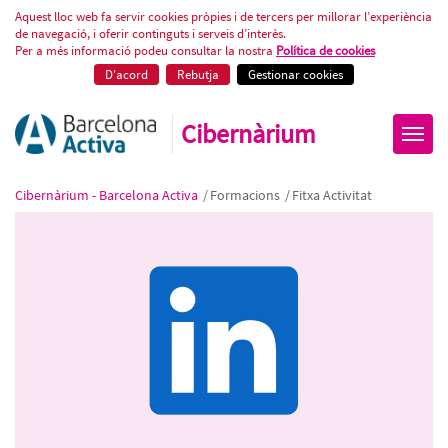
Com explotar tot el potencial de
Aquest lloc web fa servir cookies pròpies i de tercers per millorar l’experiència
de navegació, i oferir continguts i serveis d’interès.
Per a més informació podeu consultar la nostra
Política de cookies
D'acord
Rebutja
Gestionar cookies
Cibernàrium
Cibernàrium - Barcelona Activa
/
Formacions
/
Fitxa Activitat