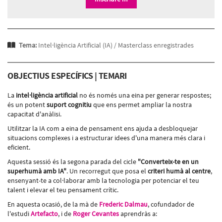
Tema:
Intel·ligència Artificial (IA) /
Masterclass enregistrades
OBJECTIUS ESPECÍFICS | TEMARI
La
intel·ligència artificial
no és només una eina per generar respostes;
és un potent
suport cognitiu
que ens permet ampliar la nostra
capacitat d'anàlisi.
Utilitzar la IA com a eina de pensament ens ajuda a desbloquejar
situacions complexes i a estructurar idees d'una manera més clara i
eficient.
Aquesta sessió és la segona parada del cicle
"Converteix-te en un
superhumà amb IA"
. Un recorregut que posa el
criteri humà al centre
,
ensenyant-te a col·laborar amb la tecnologia per potenciar el teu
talent i elevar el teu pensament crític.
En aquesta ocasió, de la mà de
Frederic Dalmau
, cofundador de
l'estudi
Artefacto
, i de
Roger Cevantes
aprendràs a: