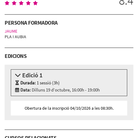
8.4
PERSONA FORMADORA
JAUME
PLA I AUBIA
EDICIONS
Edició 1
Durada:
1 sessió (3h)
Data:
Dilluns 19 d’octubre, 16:00h - 19:00h
Modalitat:
Aula virtual
Idioma:
Català
Obertura de la inscripció 04/10/2026 a les 08:30h.
CURSOS RELACIONATS