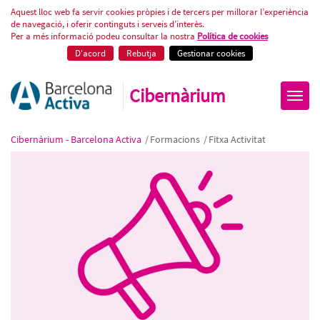
10 recomanacions pràctiques p
Aquest lloc web fa servir cookies pròpies i de tercers per millorar l’experiència
de navegació, i oferir continguts i serveis d’interès.
Per a més informació podeu consultar la nostra
Política de cookies
D'acord
Rebutja
Gestionar cookies
Cibernàrium
Cibernàrium - Barcelona Activa
/
Formacions
/
Fitxa Activitat