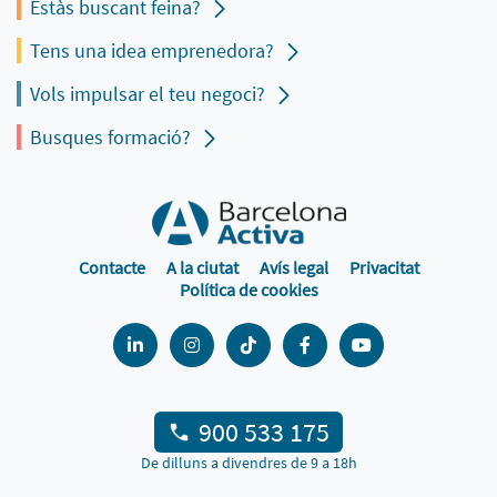
Estàs buscant feina?
Tens una idea emprenedora?
Vols impulsar el teu negoci?
Busques formació?
Contacte
A la ciutat
Avís legal
Privacitat
Política de cookies
900 533 175
De dilluns a divendres de 9 a 18h