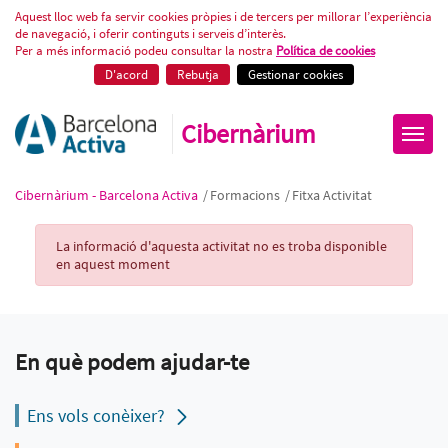
Fitxa Activitat
Aquest lloc web fa servir cookies pròpies i de tercers per millorar l’experiència
de navegació, i oferir continguts i serveis d’interès.
Per a més informació podeu consultar la nostra
Política de cookies
D'acord
Rebutja
Gestionar cookies
Cibernàrium
Cibernàrium - Barcelona Activa
/
Formacions
/
Fitxa Activitat
Activity Record
La informació d'aquesta activitat no es troba disponible
en aquest moment
En què podem ajudar-te
Ens vols conèixer?