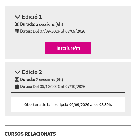
Edició 1
Durada:
2 sessions (8h)
Dates:
Del 07/09/2026 al 08/09/2026
Modalitat:
Zoom
Idioma:
Català
Inscriure'm
2 sessions Zoom
Dilluns 7 de setembre, 09:30h - 13:30h
Dimarts 8 de setembre, 09:30h - 13:30h
Edició 2
Durada:
2 sessions (8h)
Dates:
Del 06/10/2026 al 07/10/2026
Modalitat:
Zoom
Idioma:
Català
Obertura de la inscripció 06/09/2026 a les 08:30h.
2 sessions Zoom
Dimarts 6 d’octubre, 15:30h - 19:30h
Dimecres 7 d’octubre, 15:30h - 19:30h
CURSOS RELACIONATS