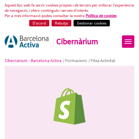
Comerç electrònic simple i pote
Aquest lloc web fa servir cookies pròpies i de tercers per millorar l’experiència
de navegació, i oferir continguts i serveis d’interès.
Per a més informació podeu consultar la nostra
Política de cookies
D'acord
Rebutja
Gestionar cookies
Cibernàrium
Cibernàrium - Barcelona Activa
/
Formacions
/
Fitxa Activitat