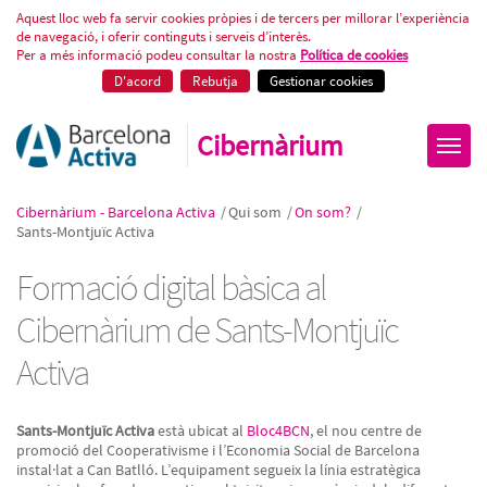
Formació digital bàsica a Sants-
Aquest lloc web fa servir cookies pròpies i de tercers per millorar l’experiència
de navegació, i oferir continguts i serveis d’interès.
Per a més informació podeu consultar la nostra
Política de cookies
D'acord
Rebutja
Gestionar cookies
Cibernàrium
Cibernàrium - Barcelona Activa
/
Qui som
/
On som?
/
Sants-Montjuïc Activa
Formació digital bàsica al
Cibernàrium de Sants-Montjuïc
Activa
Sants-Montjuïc Activa
està ubicat al
Bloc4BCN
, el nou centre de
promoció del Cooperativisme i l’Economia Social de Barcelona
instal·lat a Can Batlló. L’equipament segueix la línia estratègica