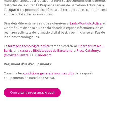
municipal enfocada a reactivar el teixit socioeconòmic dels diferents
districtes de la ciutat. És l'espai de serveis de Barcelona Activa per a
l'ocupació i la promoció econòmica del territori que es complementa
amb activitats d'economia social.
Dins dels diferents serveis que s'ofereixen a
Sants-Montjuïc Activa
, el
Cibernàrium disposa d'una sala dotada d'equips informàtics, on es
realitzen activitats de formació digital bàsica per iniciar-se en l'ús de
les eines tecnològiques.
La
formació tecnològica bàsica
també s'ofereix al
Cibernàrium Nou
Barris
, a la
xarxa de Biblioteques de Barcelona
, a
Plaça Catalunya
(Movistar Centre)
i al
Canòdrom
.
Reglament d'ús d'equipaments:
Consulta les
condicions generals i normes d'ús
dels espais i
equipaments de Barcelona Activa.
Consulta la programació aquí