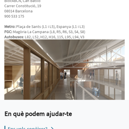
Bloc4BCN, Can Batlló
Carrer Constitució, 19
08014 Barcelona
900 533 175
Metro:
Plaça de Sants (L1 i L5), Espanya (L1 i L3)
FGC:
Magòria La Campana (L8, R5, R6, S3, S4, S8)
Autobusos
: L82, L52, H12, H16, 115, L95, L94, V3
En què podem ajudar-te
Ens vols conèixer?