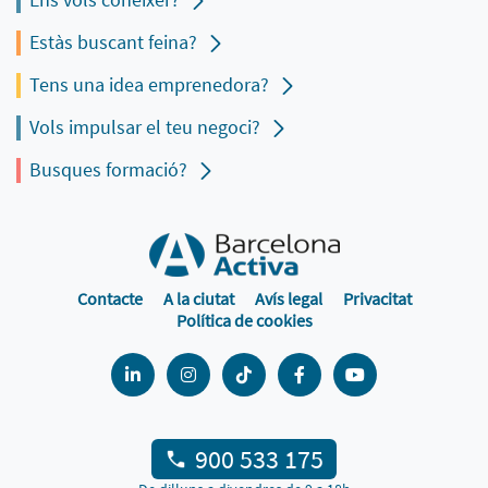
Estàs buscant feina?
Tens una idea emprenedora?
Vols impulsar el teu negoci?
Busques formació?
Contacte
A la ciutat
Avís legal
Privacitat
Política de cookies
900 533 175