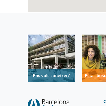
Ens vols conèixer?
Estàs busc
C