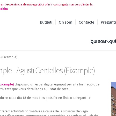
ample - Agustí Centelles (Eixampl
ar l’experiència de navegació, i oferir continguts i serveis d’interès.
ookies
Butlletí
On som
Contacte
Pregunt
QUI SOM
QUÈ
s (Eixample)
mple - Agustí Centelles (Eixample)
(Eixample)
disposa d'un espai digital equipat per a la formació que
ctivitats que veus detallades al llistat de sota.
obren cada dia 15 de mes i les pots fer en línia o adreçant-te
eix activitats formatives a causa de la situació de vaga.
esta d'activitats i equipaments disponibles, consulteu el web de