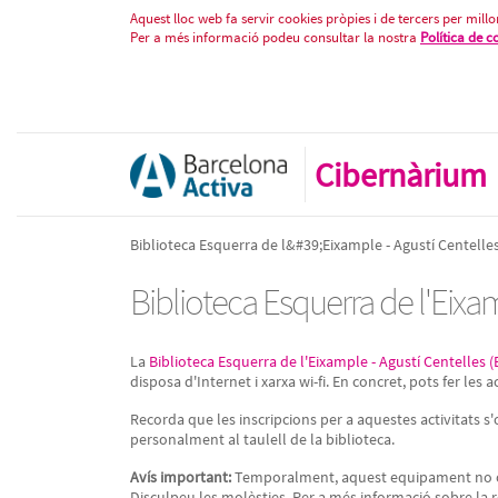
Biblioteca Esquerra de l&#39;Eix
Salta al contigut
Aquest lloc web fa servir cookies pròpies i de tercers per millor
Per a més informació podeu consultar la nostra
Política de c
Cibernàrium
Biblioteca Esquerra de l&#39;Eixample - Agustí Centelle
Biblioteca Esquerra de l'Eixa
La
Biblioteca Esquerra de l'Eixample - Agustí Centelles 
disposa d'Internet i xarxa wi-fi. En concret, pots fer les a
Recorda que les inscripcions per a aquestes activitats s'
personalment al taulell de la biblioteca.
Avís important:
Temporalment, aquest equipament no ofer
Disculpeu les molèsties. Per a més informació sobre la r