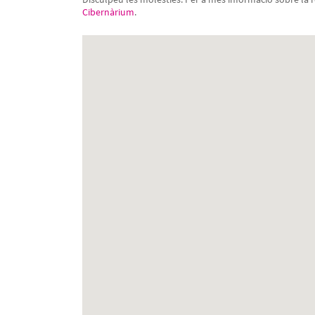
Cibernàrium
.