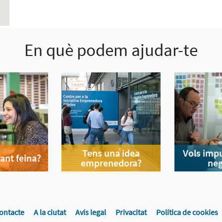
En què podem ajudar-te
Tens una idea
Vols impu
ant feina?
emprenedora?
neg
ontacte
A la ciutat
Avís legal
Privacitat
Política de cookies