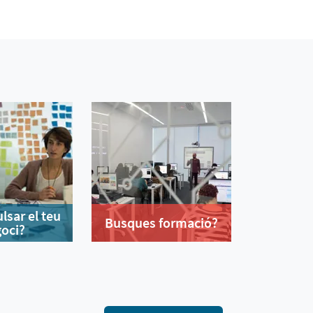
lsar el teu
Busques formació?
oci?