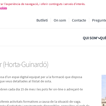
Horta-Guinardó)
ar l’experiència de navegació, i oferir continguts i serveis d’interès.
ookies
Butlletí
On som
Contacte
Pregunt
QUI SOM
QUÈ
r (Horta-Guinardó)
sa d'un espai digital equipat per a la formació que disposa
s que veus detallades al llistat de sota.
obren cada dia 15 de mes i les pots fer on-line o adreçant-te
eix activitats formatives a causa de la situació de vaga.
esta d'activitats i equipaments disponibles, consulteu el web de