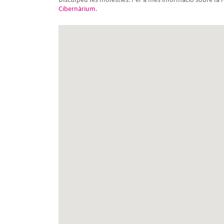
Cibernàrium
.