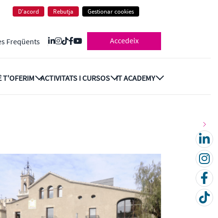
D'acord
Rebutja
Gestionar cookies
Accedeix
es Freqüents
 T'OFERIM
ACTIVITATS I CURSOS
IT ACADEMY