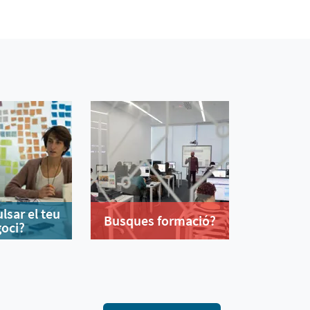
lsar el teu
Busques formació?
oci?