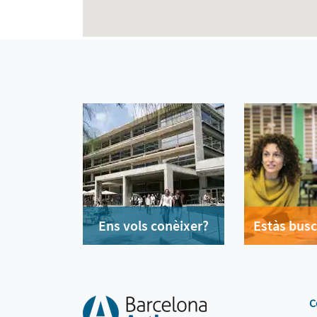
Ens vols conèixer?
Estàs busc
C