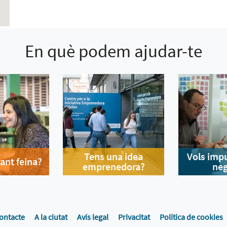
En què podem ajudar-te
Tens una idea
Vols impu
ant feina?
emprenedora?
neg
ontacte
A la ciutat
Avís legal
Privacitat
Política de cookies