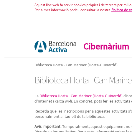
Biblioteca Horta - Can Mariner (
Salta al contigut
Aquest lloc web fa servir cookies pròpies i de tercers per millor
Per a més informació podeu consultar la nostra
Política de c
Cibernàrium
Biblioteca Horta - Can Mariner (Horta-Guinardó)
Biblioteca Horta - Can Marine
La
Biblioteca Horta - Can Mariner (Horta-Guinardó)
dispo
d'Internet i xarxa wi-fi. En concret, pots fer les activitat
Recorda que les inscripcions per a aquestes activitats s'
personalment al taulell de la biblioteca.
Avís important:
Temporalment, aquest equipament no ofer
Disculpeu les molèsties. Per a més informació sobre la r