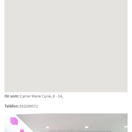
On som:
Carrer Marie Curie, 8 - 14,
Telèfon:
933209572