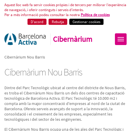
Cibernàrium Nou Barris
Aquest lloc web fa servir cookies pròpies i de tercers per millorar l’experiència
de navegació, i oferir continguts i serveis d’interès.
Per a més informació podeu consultar la nostra
Política de cookies
D'acord
Rebutja
Gestionar cookies
Cibernàrium
Cibernàrium Nou Barris
Cibernàrium Nou Barris
Dintre del Parc Tecnològic ubicat al centre del districte de Nous Barris,
es troba el Cibernàrium Nou Barris un dels dos centres de capacitació
tecnològica de Barcelona Activa. El Parc Tecnològic té 10.000 m2 i
compta amb la major concentració d'empreses al nord de la ciutat de
Barcelona. Ofereix serveis avançats de suport a la innovació, la
consolidació i el creixement de les empreses, especialment les
tecnològiques i del sector de les enginyeries.
El Cibernàrium Nou Barris ocupa una de les ales del Parc Tecnològic i