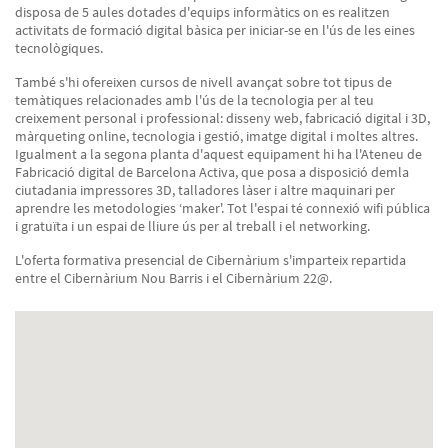
disposa de 5 aules dotades d'equips informàtics on es realitzen
activitats de formació digital bàsica per iniciar-se en l'ús de les eines
tecnològiques.
També s'hi ofereixen cursos de nivell avançat sobre tot tipus de
temàtiques relacionades amb l'ús de la tecnologia per al teu
creixement personal i professional: disseny web, fabricació digital i 3D,
màrqueting online, tecnologia i gestió, imatge digital i moltes altres.
Igualment a la segona planta d'aquest equipament hi ha l'Ateneu de
Fabricació digital de Barcelona Activa, que posa a disposició demla
ciutadania impressores 3D, talladores làser i altre maquinari per
aprendre les metodologies ‘maker'. Tot l'espai té connexió wifi pública
i gratuïta i un espai de lliure ús per al treball i el networking.
L'oferta formativa presencial de Cibernàrium s'imparteix repartida
entre el Cibernàrium Nou Barris i el Cibernàrium 22@.