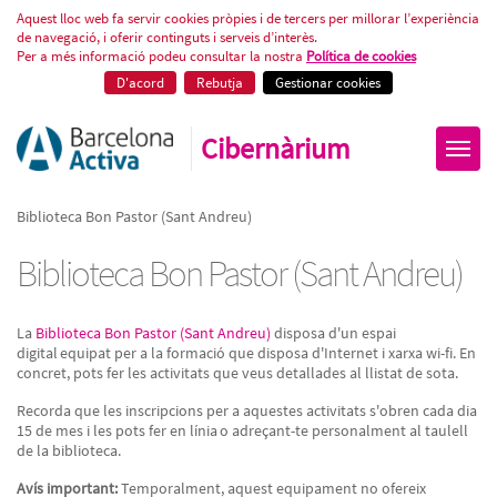
Biblioteca Bon Pastor (Sant And
Aquest lloc web fa servir cookies pròpies i de tercers per millorar l’experiència
de navegació, i oferir continguts i serveis d’interès.
Per a més informació podeu consultar la nostra
Política de cookies
D'acord
Rebutja
Gestionar cookies
Cibernàrium
Biblioteca Bon Pastor (Sant Andreu)
Biblioteca Bon Pastor (Sant Andreu)
La
Biblioteca Bon Pastor (Sant Andreu)
disposa d'un espai
digital equipat per a la formació que disposa d'Internet i xarxa wi-fi. En
concret, pots fer les activitats que veus detallades al llistat de sota.
Recorda que les inscripcions per a aquestes activitats s'obren cada dia
15 de mes i les pots fer en línia o adreçant-te personalment al taulell
de la biblioteca.
Avís important:
Temporalment, aquest equipament no ofereix