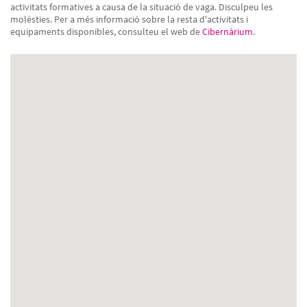
activitats formatives a causa de la situació de vaga. Disculpeu les
molèsties. Per a més informació sobre la resta d'activitats i
equipaments disponibles, consulteu el web de
Cibernàrium
.