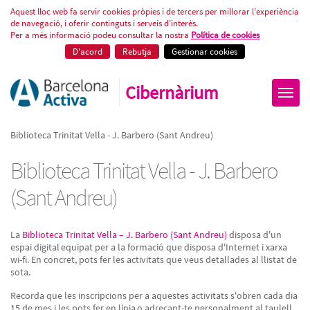
Biblioteca Trinitat Vella - J. Bar
Aquest lloc web fa servir cookies pròpies i de tercers per millorar l’experiència
de navegació, i oferir continguts i serveis d’interès.
Per a més informació podeu consultar la nostra
Política de cookies
D'acord
Rebutja
Gestionar cookies
Cibernàrium
Biblioteca Trinitat Vella - J. Barbero (Sant Andreu)
Biblioteca Trinitat Vella - J. Barbero
(Sant Andreu)
La
Biblioteca Trinitat Vella – J. Barbero (Sant Andreu)
disposa d'un
espai digital equipat per a la formació que disposa d'Internet i xarxa
wi-fi. En concret, pots fer les activitats que veus detallades al llistat de
sota.
Recorda que les inscripcions per a aquestes activitats s'obren cada dia
15 de mes i les pots fer en línia o adreçant-te personalment al taulell