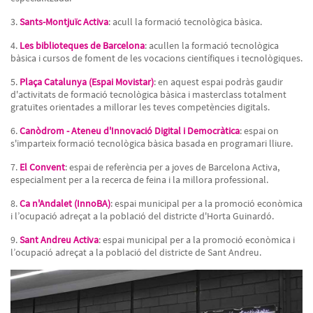
3.
Sants-Montjuïc Activa
: acull la formació tecnològica bàsica.
4.
Les biblioteques de Barcelona
: acullen la formació tecnològica
bàsica i cursos de foment de les vocacions científiques i tecnològiques.
5.
Plaça Catalunya (Espai Movistar)
: en aquest espai podràs gaudir
d'activitats de formació tecnològica bàsica i masterclass totalment
gratuïtes orientades a millorar les teves competències digitals.
6.
Canòdrom - Ateneu d'Innovació Digital i Democràtica
: espai on
s'imparteix formació tecnològica bàsica basada en programari lliure.
7.
El Convent
: espai de referència per a joves de Barcelona Activa,
especialment per a la recerca de feina i la millora professional.
8.
Ca n'Andalet (InnoBA)
: espai municipal per a la promoció econòmica
i l’ocupació adreçat a la població del districte d'Horta Guinardó.
9.
Sant Andreu Activa
: espai municipal per a la promoció econòmica i
l’ocupació adreçat a la població del districte de Sant Andreu.