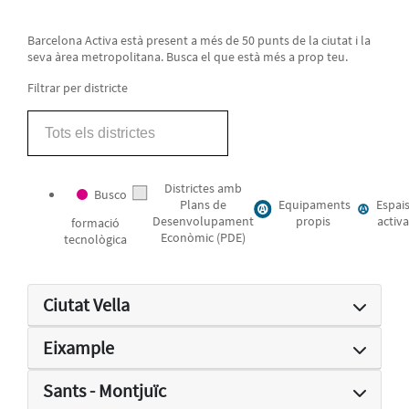
Barcelona Activa està present a més de 50 punts de la ciutat i la
seva àrea metropolitana. Busca el que està més a prop teu.
Filtrar per districte
Tots els districtes
Districtes amb
Busco
Plans de
Equipaments
Espai
Desenvolupament
propis
activa
formació
Econòmic (PDE)
tecnològica
Ciutat Vella
Eixample
Sants - Montjuïc