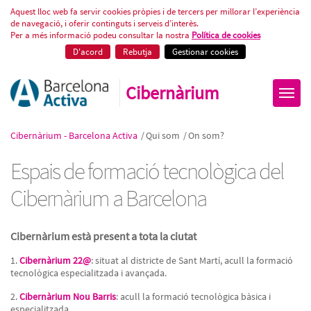
On Som? Espais de formació tec
Aquest lloc web fa servir cookies pròpies i de tercers per millorar l’experiència
de navegació, i oferir continguts i serveis d’interès.
Per a més informació podeu consultar la nostra
Política de cookies
D'acord
Rebutja
Gestionar cookies
Cibernàrium
Cibernàrium - Barcelona Activa
/
Qui som
/
On som?
Espais de formació tecnològica del
Cibernàrium a Barcelona
Cibernàrium està present a tota la ciutat
1.
Cibernàrium 22@
: situat al districte de Sant Martí, acull la formació
tecnològica especialitzada i avançada.
2.
Cibernàrium Nou Barris
: acull la formació tecnològica bàsica i
especialitzada.