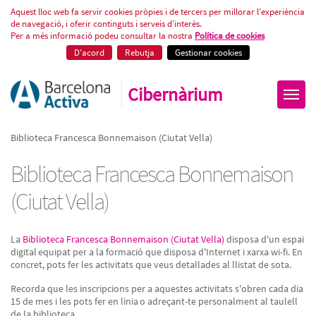
Biblioteca Francesca Bonnemaiso
Aquest lloc web fa servir cookies pròpies i de tercers per millorar l’experiència
de navegació, i oferir continguts i serveis d’interès.
Per a més informació podeu consultar la nostra
Política de cookies
D'acord
Rebutja
Gestionar cookies
Cibernàrium
Biblioteca Francesca Bonnemaison (Ciutat Vella)
Biblioteca Francesca Bonnemaison
(Ciutat Vella)
La
Biblioteca Francesca Bonnemaison (Ciutat Vella)
disposa d'un espai
digital equipat per a la formació que disposa d'Internet i xarxa wi-fi. En
concret, pots fer les activitats que veus detallades al llistat de sota.
Recorda que les inscripcions per a aquestes activitats s'obren cada dia
15 de mes i les pots fer en línia o adreçant-te personalment al taulell
de la biblioteca.