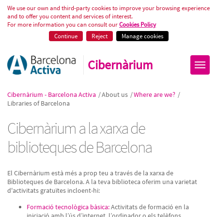
Formació tecnològica a les bibl
We use our own and third-party cookies to improve your browsing experience
and to offer you content and services of interest.
For more information you can consult our
Cookies Policy
Continue
Reject
Manage cookies
Cibernàrium
Cibernàrium - Barcelona Activa
/
About us
/
Where are we?
/
Libraries of Barcelona
Cibernàrium a la xarxa de
biblioteques de Barcelona
El Cibernàrium està més a prop teu a través de la xarxa de
Biblioteques de Barcelona. A la teva biblioteca oferim una varietat
d'activitats gratuïtes incloent-hi:
Formació tecnològica bàsica:
Activitats de formació en la
iniciació amb l’ús d’internet, l’ordinador o els telèfons