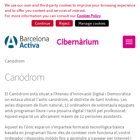
Canòdrom
We use our own and third-party cookies to improve your browsing experience
and to offer you content and services of interest.
For more information you can consult our
Cookies Policy
Continue
Reject
Manage cookies
Cibernàrium
Canòdrom
Canòdrom
El Canòdrom està situat a l'Ateneu d'Innovació Digital i Democràtica
on estava ubicat l'antic canòdrom, al districte de Sant Andreu. Les
aules disposen de llum natural, 12 ordinadors de sobretaula equipats
amb programari lliure i una pissarra digital i tàctil pel professorat.
Aquest espai té un aforament màxim de 12 persones assistents.
Aquest és l'únic espai on s'imparteix formació tecnològica bàsica
basada en programari lliure: des de conèixer com funciona el vostre
ordinador i dispositiu mòbils fins a aprendre a navegar per Internet i