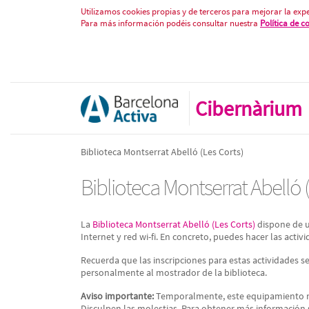
Biblioteca Montserrat Abelló (Les
Saltar al contenido
Utilizamos cookies propias y de terceros para mejorar la expe
Para más información podéis consultar nuestra
Política de c
Cibernàrium
Biblioteca Montserrat Abelló (Les Corts)
Biblioteca Montserrat Abelló (
La
Biblioteca Montserrat Abelló (Les Corts)
dispone de u
Internet y red wi-fi. En concreto, puedes hacer las activ
Recuerda que las inscripciones para estas actividades s
personalmente al mostrador de la biblioteca.
Aviso importante:
Temporalmente, este equipamiento no 
Disculpen las molestias. Para obtener más información 