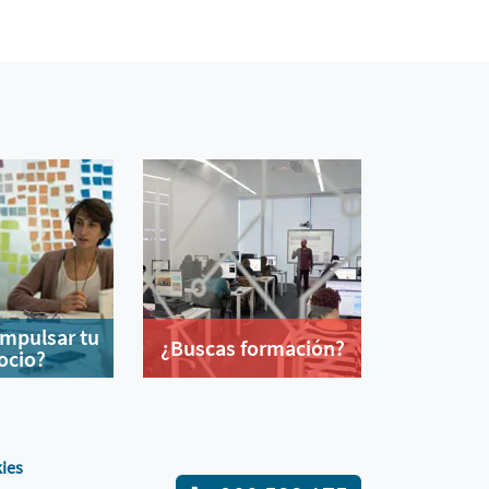
impulsar tu
¿Buscas formación?
ocio?
kies