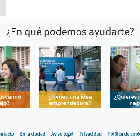
¿En qué podemos ayudarte?
buscando
¿Tienes una idea
¿Quieres 
ajo?
emprendedora?
neg
ntacto
En la ciudad
Aviso legal
Privacidad
Política de coo