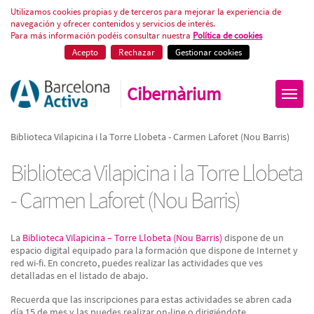
Biblioteca Vilapicina i la Torre 
Utilizamos cookies propias y de terceros para mejorar la experiencia de
navegación y ofrecer contenidos y servicios de interés.
Para más información podéis consultar nuestra
Política de cookies
Acepto
Rechazar
Gestionar cookies
Cibernàrium
Biblioteca Vilapicina i la Torre Llobeta - Carmen Laforet (Nou Barris)
Biblioteca Vilapicina i la Torre Llobeta
- Carmen Laforet (Nou Barris)
La
Biblioteca Vilapicina – Torre Llobeta (Nou Barris)
dispone de un
espacio digital equipado para la formación que dispone de Internet y
red wi-fi. En concreto, puedes realizar las actividades que ves
detalladas en el listado de abajo.
Recuerda que las inscripciones para estas actividades se abren cada
día 15 de mes y las puedes realizar on-line o dirigiéndote