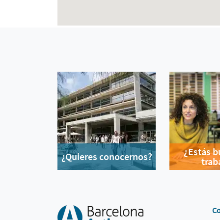
¿Estás 
¿Quieres conocernos?
trab
Co