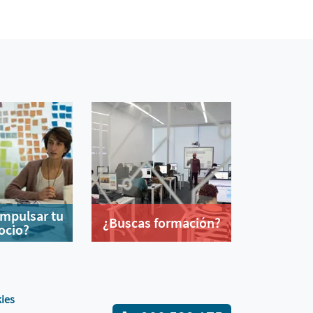
impulsar tu
¿Buscas formación?
ocio?
kies