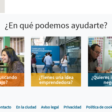
¿En qué podemos ayudarte?
buscando
¿Tienes una idea
¿Quieres 
ajo?
emprendedora?
neg
ntacto
En la ciudad
Aviso legal
Privacidad
Política de coo