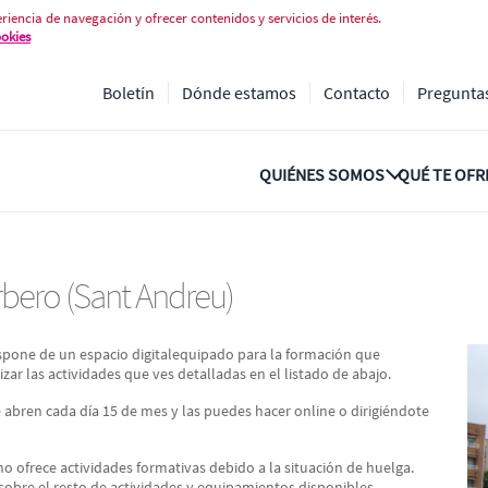
bero (Sant Andreu)
riencia de navegación y ofrecer contenidos y servicios de interés.
ookies
Boletín
Dónde estamos
Contacto
Pregunta
QUIÉNES SOMOS
QUÉ TE OF
Barbero (Sant Andreu)
spone de un espacio digitalequipado para la formación que
izar las actividades que ves detalladas en el listado de abajo.
e abren cada día 15 de mes y las puedes hacer online o dirigiéndote
ofrece actividades formativas debido a la situación de huelga.
sobre el resto de actividades y equipamientos disponibles,