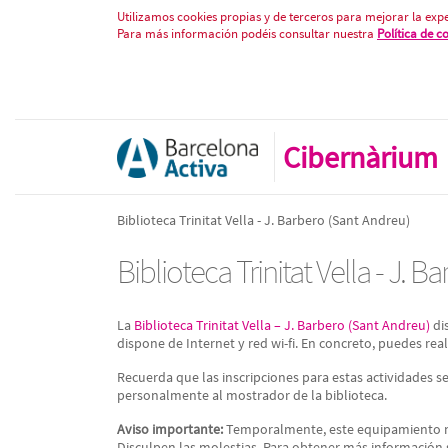
Biblioteca Trinitat Vella - J. Bar
Saltar al contenido
Utilizamos cookies propias y de terceros para mejorar la expe
Para más información podéis consultar nuestra
Política de c
Cibernàrium
Biblioteca Trinitat Vella - J. Barbero (Sant Andreu)
Biblioteca Trinitat Vella - J. 
La
Biblioteca Trinitat Vella – J. Barbero (Sant Andreu)
di
dispone de Internet y red wi-fi. En concreto, puedes real
Recuerda que las inscripciones para estas actividades s
personalmente al mostrador de la biblioteca.
Aviso importante:
Temporalmente, este equipamiento no 
Disculpen las molestias. Para obtener más información 