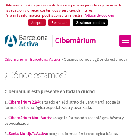
¿Dónde estamos?
Utilizamos cookies propias y de terceros para mejorar la experiencia de
navegación y ofrecer contenidos y servicios de interés.
Para más información podéis consultar nuestra
Política de cookies
Acepto
Rechazar
Gestionar cookies
Cibernàrium
Cibernàrium - Barcelona Activa
/
Quiénes somos
/
¿Dónde estamos?
¿Dónde estamos?
Cibernàrium está presente en toda la ciudad
1.
Cibernàrium 22@
: situado en el distrito de Sant Martí, acoge la
formación tecnológica especializada y avanzada.
2.
Cibernàrium Nou Barris
: acoge la formación tecnológica básica y
especializada.
3.
Sants-Montjuïc Activa
: acoge la formación tecnológica básica.