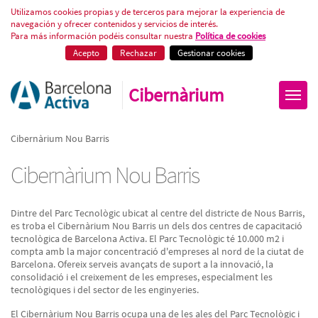
Cibernàrium Nou Barris
Utilizamos cookies propias y de terceros para mejorar la experiencia de
navegación y ofrecer contenidos y servicios de interés.
Para más información podéis consultar nuestra
Política de cookies
Acepto
Rechazar
Gestionar cookies
Cibernàrium
Cibernàrium Nou Barris
Cibernàrium Nou Barris
Dintre del Parc Tecnològic ubicat al centre del districte de Nous Barris,
es troba el Cibernàrium Nou Barris un dels dos centres de capacitació
tecnològica de Barcelona Activa. El Parc Tecnològic té 10.000 m2 i
compta amb la major concentració d'empreses al nord de la ciutat de
Barcelona. Ofereix serveis avançats de suport a la innovació, la
consolidació i el creixement de les empreses, especialment les
tecnològiques i del sector de les enginyeries.
El Cibernàrium Nou Barris ocupa una de les ales del Parc Tecnològic i