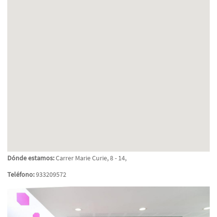
Dónde estamos:
Carrer Marie Curie, 8 - 14,
Teléfono:
933209572