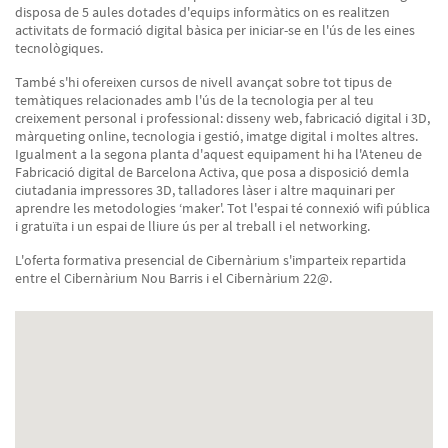
disposa de 5 aules dotades d'equips informàtics on es realitzen
activitats de formació digital bàsica per iniciar-se en l'ús de les eines
tecnològiques.
També s'hi ofereixen cursos de nivell avançat sobre tot tipus de
temàtiques relacionades amb l'ús de la tecnologia per al teu
creixement personal i professional: disseny web, fabricació digital i 3D,
màrqueting online, tecnologia i gestió, imatge digital i moltes altres.
Igualment a la segona planta d'aquest equipament hi ha l'Ateneu de
Fabricació digital de Barcelona Activa, que posa a disposició demla
ciutadania impressores 3D, talladores làser i altre maquinari per
aprendre les metodologies ‘maker'. Tot l'espai té connexió wifi pública
i gratuïta i un espai de lliure ús per al treball i el networking.
L'oferta formativa presencial de Cibernàrium s'imparteix repartida
entre el Cibernàrium Nou Barris i el Cibernàrium 22@.