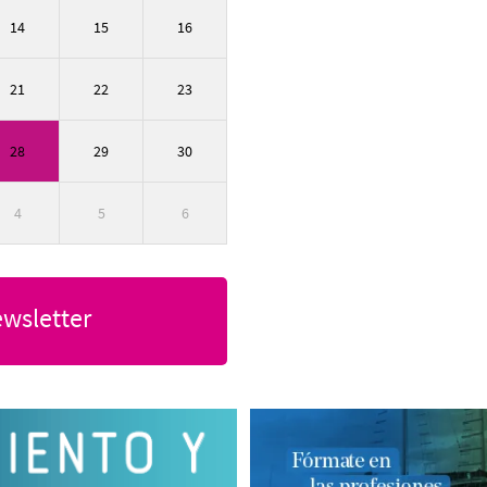
14
15
16
21
22
23
28
29
30
4
5
6
ewsletter