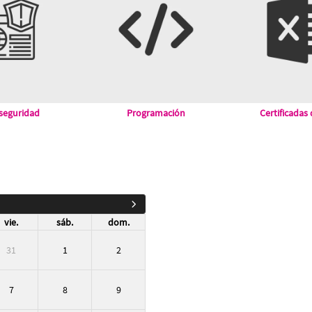
seguridad
Programación
Certificadas
vie.
sáb.
dom.
31
1
2
7
8
9