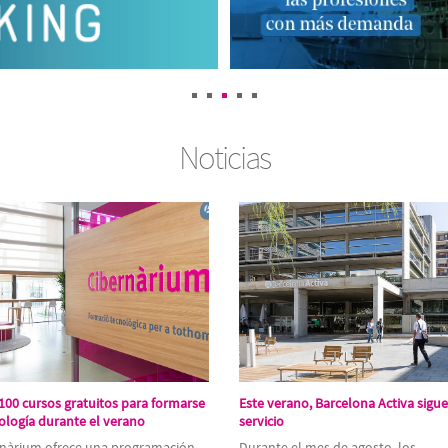
Noticias
100 cursos gratuitos para formarse
Este verano, Barcelona Activa sigue
ología durante el verano
servicio
rnàrium ofrece una programación
Durante el mes de agosto, los