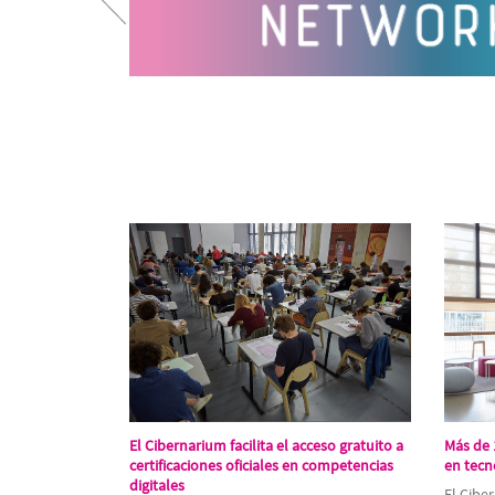
El Cibernarium facilita el acceso gratuito a
Más de 
certificaciones oficiales en competencias
en tecn
digitales
El Cibe