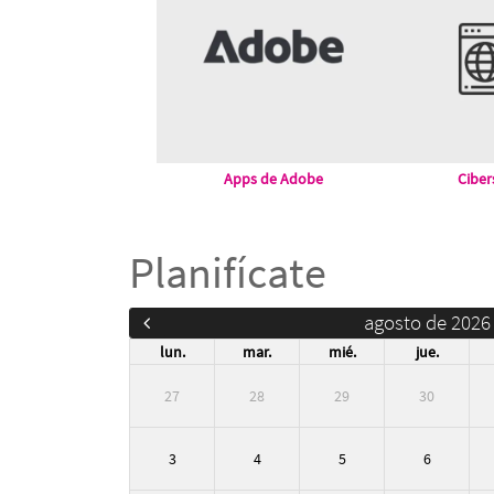
Apps de Adobe
Ciber
Planifícate
agosto de 2026
lun.
mar.
mié.
jue.
27
28
29
30
3
4
5
6