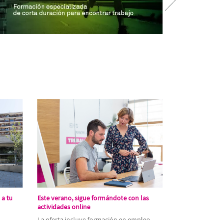
 a tu
Este verano, sigue formándote con las
actividades online
La oferta incluye formación en empleo,