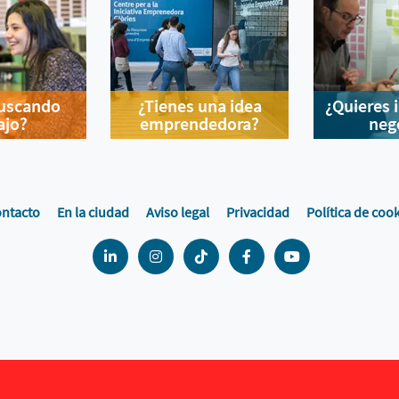
buscando
¿Tienes una idea
¿Quieres 
ajo?
emprendedora?
neg
ntacto
En la ciudad
Aviso legal
Privacidad
Política de coo