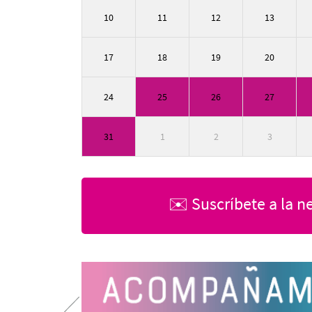
10
11
12
13
17
18
19
20
24
25
26
27
31
1
2
3
✉️ Suscríbete a la n