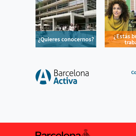
¿Estás 
¿Quieres conocernos?
trab
Co