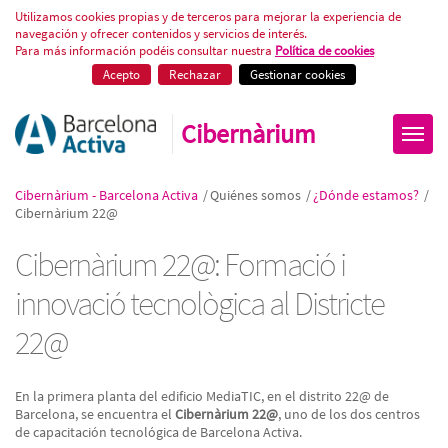
Cibernàrium 22@
Utilizamos cookies propias y de terceros para mejorar la experiencia de
navegación y ofrecer contenidos y servicios de interés.
Para más información podéis consultar nuestra
Política de cookies
Acepto
Rechazar
Gestionar cookies
Cibernàrium
Cibernàrium - Barcelona Activa
/
Quiénes somos
/
¿Dónde estamos?
/
Cibernàrium 22@
Cibernàrium 22@: Formació i
innovació tecnològica al Districte
22@
En la primera planta del edificio MediaTIC, en el distrito 22@ de
Barcelona, se encuentra el
Cibernàrium 22@
, uno de los dos centros
de capacitación tecnológica de Barcelona Activa.