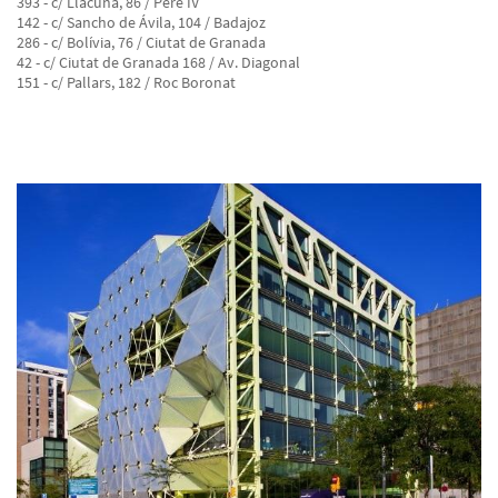
393 - c/ Llacuna, 86 / Pere IV
142 - c/ Sancho de Ávila, 104 / Badajoz
286 - c/ Bolívia, 76 / Ciutat de Granada
42 - c/ Ciutat de Granada 168 / Av. Diagonal
151 - c/ Pallars, 182 / Roc Boronat