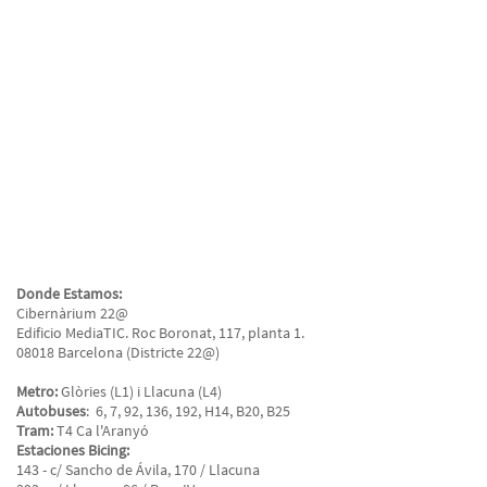
Donde Estamos:
Cibernàrium 22@
Edificio MediaTIC. Roc Boronat, 117, planta 1.
08018 Barcelona (Districte 22@)
Metro:
Glòries (L1) i Llacuna (L4)
Autobuses
: 6, 7, 92, 136, 192, H14, B20, B25
Tram:
T4 Ca l'Aranyó
Estaciones Bicing:
143 - c/ Sancho de Ávila, 170 / Llacuna