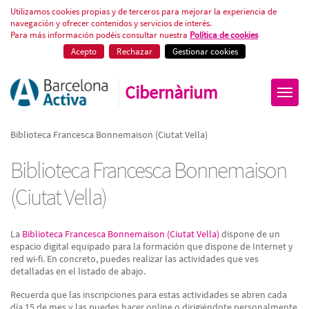
Biblioteca Francesca Bonnemaiso
Utilizamos cookies propias y de terceros para mejorar la experiencia de
navegación y ofrecer contenidos y servicios de interés.
Para más información podéis consultar nuestra
Política de cookies
Acepto
Rechazar
Gestionar cookies
Cibernàrium
Biblioteca Francesca Bonnemaison (Ciutat Vella)
Biblioteca Francesca Bonnemaison
(Ciutat Vella)
La
Biblioteca Francesca Bonnemaison (Ciutat Vella)
dispone de un
espacio digital equipado para la formación que dispone de Internet y
red wi-fi. En concreto, puedes realizar las actividades que ves
detalladas en el listado de abajo.
Recuerda que las inscripciones para estas actividades se abren cada
día 15 de mes y las puedes hacer online o dirigiéndote personalmente