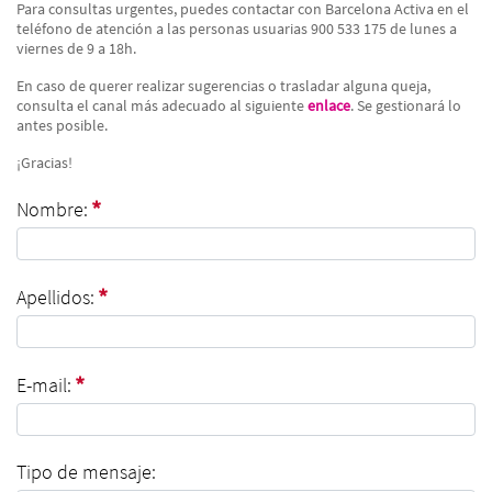
Para consultas urgentes, puedes contactar con Barcelona Activa en el
teléfono de atención a las personas usuarias 900 533 175 de lunes a
viernes de 9 a 18h.
En caso de querer realizar sugerencias o trasladar alguna queja,
consulta el canal más adecuado al siguiente
enlace
. Se gestionará lo
antes posible.
¡Gracias!
Nombre:
Nombre:
Requerido
Apellidos:
Apellidos:
Requerido
E-mail:
E-mail:
Requerido
Tipo de mensaje: