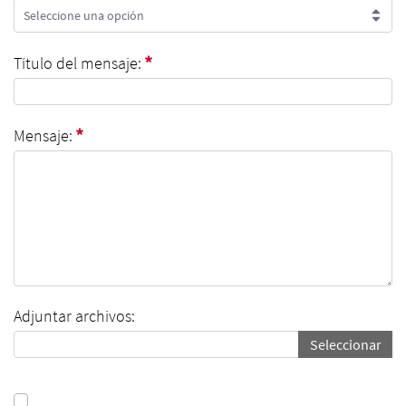
Seleccione una opción
Tipo de mensaje:
Título del mensaje:
Título del mensaje:
Requerido
Mensaje:
Mensaje:
Requerido
Adjuntar archivos:
Seleccionar
Adjuntar archivos: