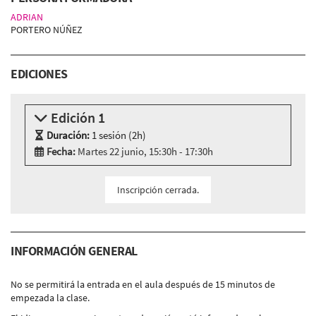
ADRIAN
PORTERO NÚÑEZ
EDICIONES
Edición 1
Duración:
1 sesión (2h)
Fecha:
Martes 22 junio, 15:30h - 17:30h
Modalidad:
Sesión presencial
Idioma:
Catalán
Inscripción cerrada.
AC_CANÒDROM
- Carrer Concepción Arenal, 165 - 185,
BARCELONA
INFORMACIÓN GENERAL
No se permitirá la entrada en el aula después de 15 minutos de
empezada la clase.