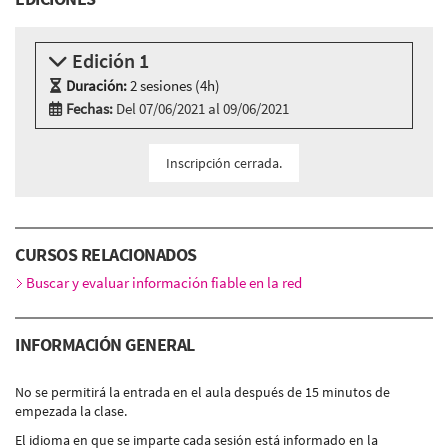
Edición 1
Duración:
2 sesiones (4h)
Fechas:
Del 07/06/2021 al 09/06/2021
Modalidad:
Sesión presencial
Idioma:
Catalán
Inscripción cerrada.
2 sesiones presencials en:
AC_CANÒDROM - Carrer Concepción Arenal, 165 - 185,
BARCELONA
CURSOS RELACIONADOS
Lunes 7 junio, 16:30h - 18:30h
Miércoles 9 junio, 16:30h - 18:30h
Buscar y evaluar información fiable en la red
INFORMACIÓN GENERAL
No se permitirá la entrada en el aula después de 15 minutos de
empezada la clase.
El idioma en que se imparte cada sesión está informado en la