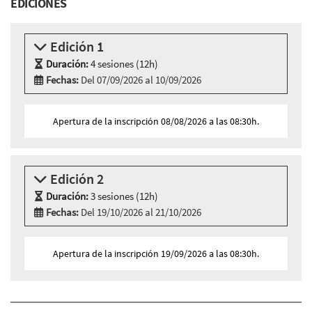
EDICIONES
Edición 1
Duración:
4 sesiones (12h)
Fechas:
Del 07/09/2026 al 10/09/2026
Modalidad:
Aula virtual
Idioma:
Catalán
Apertura de la inscripción 08/08/2026 a las 08:30h.
4 sesiones aula virtual
Lunes 7 septiembre, 10:00h - 13:00h
Martes 8 septiembre, 10:00h - 13:00h
Edición 2
Miércoles 9 septiembre, 10:00h - 13:00h
Jueves 10 septiembre, 10:00h - 13:00h
Duración:
3 sesiones (12h)
Fechas:
Del 19/10/2026 al 21/10/2026
Modalidad:
Sesión presencial
Idioma:
Catalán
Apertura de la inscripción 19/09/2026 a las 08:30h.
3 sesiones presencials en:
Cibernàrium-22@ - Carrer Roc Boronat, 117 - 127,
BARCELONA