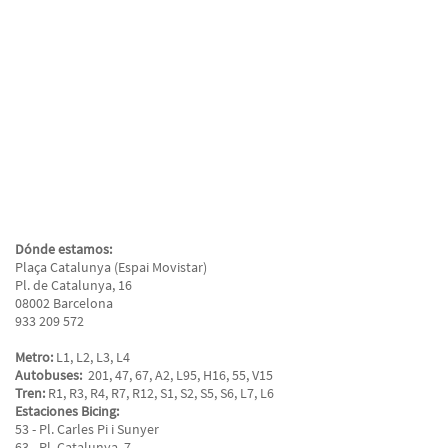
Dónde estamos:
Plaça Catalunya (Espai Movistar)
Pl. de Catalunya, 16
08002 Barcelona
933 209 572
Metro:
L1, L2, L3, L4
Autobuses:
201, 47, 67, A2, L95, H16, 55, V15
Tren:
R1, R3, R4, R7, R12, S1, S2, S5, S6, L7, L6
Estaciones Bicing:
53 - Pl. Carles Pi i Sunyer
63 - Pl. Catalunya, 7