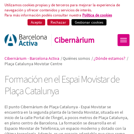
Formació tecnològica a Plaça Ca
Utilizamos cookies propias y de terceros para mejorar la experiencia de
navegación y ofrecer contenidos y servicios de interés.
Para más información podéis consultar nuestra
Política de cookies
Acepto
Rechazar
Gestionar cookies
Cibernàrium
Cibernàrium - Barcelona Activa
/
Quiénes somos
/
¿Dónde estamos?
/
Plaça Catalunya Movistar Centre
Formación en el Espai Movistar de
Plaça Catalunya
El punto Cibernàrium de Plaça Catalunya - Espai Movistar se
encuentra en la segunda planta de la tienda Movistar, situada en el
inicio de la calle Portal de l'Àngel, a pocos metros de Plaça Catalunya,
en pleno centro de Barcelona. La formación se desarrolla en el
Espacio Movistar de Telefònica, un espacio moderno y dotado con la
última tecnología. Además, es un espacio adaptable que sirve como